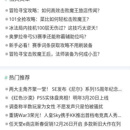
冒险寻宝攻略：如何高效击败魔王旅店传闻？
101全抢攻略：菜比如何轻松击败魔王？
冰法局内挂机100层无伤过？这技巧太逆天！
奥萝拉帝弓S3赛季还能称霸辅助位吗？
新手必看！赛季词条获取攻略不用刷装备
冒险寻宝击败魔王后，法师装备为何成小丑？
热门推荐
两大主角齐聚一堂！ SE发布《尼尔》系列15周年纪念典藏套装
《红色沙漠》PS5实体盘亮相！明年3月20日上线
调查称半数玩家为女性 不愿发声只是怕被骚扰
重铸War3荣光！人皇Sky携手KK推出首档电竞真人秀《寻找下一个Sky》
任天堂e商店新春促销12月26日开启 多款新旧大作在列