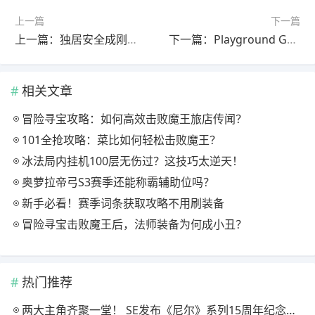
上一篇
下一篇
上一篇：独居安全成刚需，一款“死了么”APP竟让年轻人日赚万元
下一篇：Playground Games竟藏第三款神秘新作，新工作室成立真相曝光
相关文章
冒险寻宝攻略：如何高效击败魔王旅店传闻？
101全抢攻略：菜比如何轻松击败魔王？
冰法局内挂机100层无伤过？这技巧太逆天！
奥萝拉帝弓S3赛季还能称霸辅助位吗？
新手必看！赛季词条获取攻略不用刷装备
冒险寻宝击败魔王后，法师装备为何成小丑？
热门推荐
两大主角齐聚一堂！ SE发布《尼尔》系列15周年纪念典藏套装