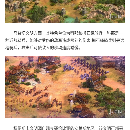
马普切文明方面，其特色单位为科那和掷石绳骑兵。科那是一
种近战骑兵，能够对受伤的敌军造成额外的伤害;掷石绳骑兵则是远
程骑兵，攻击后可使敌人的移动速度减慢。
穆伊斯卡文明源自现今哥伦比亚的安第斯地区。该文明可部署