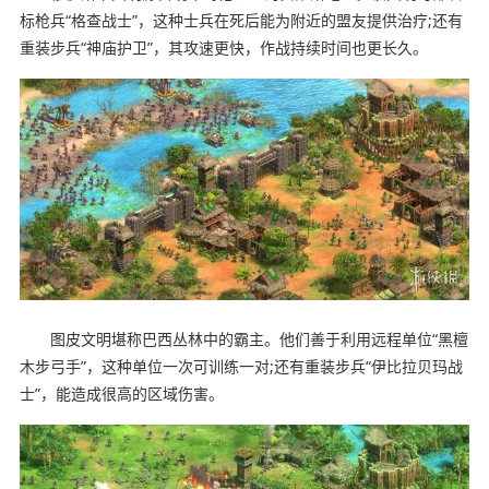
标枪兵“格查战士”，这种士兵在死后能为附近的盟友提供治疗;还有
重装步兵“神庙护卫”，其攻速更快，作战持续时间也更长久。
图皮文明堪称巴西丛林中的霸主。他们善于利用远程单位“黑檀
木步弓手”，这种单位一次可训练一对;还有重装步兵“伊比拉贝玛战
士”，能造成很高的区域伤害。