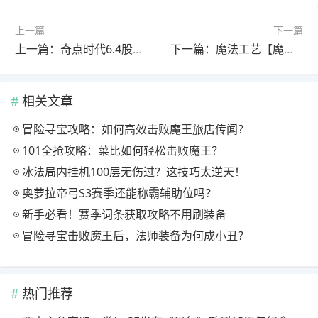
上一篇
下一篇
上一篇：奇点时代6.4股票推荐
下一篇：魔法工艺【魔法工艺】收割者套装，我就是玩毒高手！
相关文章
冒险寻宝攻略：如何高效击败魔王旅店传闻？
101全抢攻略：菜比如何轻松击败魔王？
冰法局内挂机100层无伤过？这技巧太逆天！
奥萝拉帝弓S3赛季还能称霸辅助位吗？
新手必看！赛季词条获取攻略不用刷装备
冒险寻宝击败魔王后，法师装备为何成小丑？
热门推荐