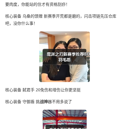
要肉度，你能站的住才有资格刮痧！
核心装备 乌桑的馈赠 新赛季开荒都是磨的，闪击项链先压仓库
吧，没你什么事！
核心装备 弑君手 20免伤和增伤让你更坚挺
核心装备 守御盾 挑
战神
器不用多说了