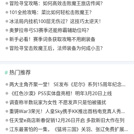
冒险寻宝攻略：如何高效击败魔王旅店传闻？
101全抢攻略：菜比如何轻松击败魔王？
冰法局内挂机100层无伤过？这技巧太逆天！
奥萝拉帝弓S3赛季还能称霸辅助位吗？
新手必看！赛季词条获取攻略不用刷装备
冒险寻宝击败魔王后，法师装备为何成小丑？
热门推荐
两大主角齐聚一堂！ SE发布《尼尔》系列15周年纪念典藏套装
《红色沙漠》PS5实体盘亮相！明年3月20日上线
调查称半数玩家为女性 不愿发声只是怕被骚扰
重铸War3荣光！人皇Sky携手KK推出首档电竞真人秀《寻找下一个Sky》
任天堂e商店新春促销12月26日开启 多款新旧大作在列
江东最害怕的一集，《猛将三国》关羽、张辽免费扩展包现已上线