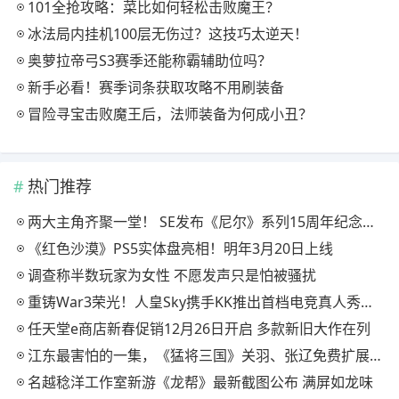
101全抢攻略：菜比如何轻松击败魔王？
冰法局内挂机100层无伤过？这技巧太逆天！
奥萝拉帝弓S3赛季还能称霸辅助位吗？
新手必看！赛季词条获取攻略不用刷装备
冒险寻宝击败魔王后，法师装备为何成小丑？
热门推荐
两大主角齐聚一堂！ SE发布《尼尔》系列15周年纪念典藏套装
《红色沙漠》PS5实体盘亮相！明年3月20日上线
调查称半数玩家为女性 不愿发声只是怕被骚扰
重铸War3荣光！人皇Sky携手KK推出首档电竞真人秀《寻找下一个Sky》
任天堂e商店新春促销12月26日开启 多款新旧大作在列
江东最害怕的一集，《猛将三国》关羽、张辽免费扩展包现已上线
名越稔洋工作室新游《龙帮》最新截图公布 满屏如龙味