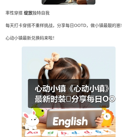
率性穿搭
绽放
独特自我
每天打卡穿搭不重样挑战，分享每日OOTD，做小镇最靓的崽!
心动小镇最新兑换码来啦！