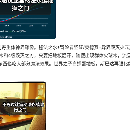
列寄生体神界雕像。秘法之水+冒险者竖琴/奥德赛+
异界
毁灭火元
明术和4级毁灭之刃，只要把地板翻开，随便出现群体火球术，流
这东西也吃大部分魔法效果。世界之子白嫖翻地板，斯巴达再强化