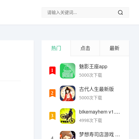
热门
点击
最新
魅影王座app
1
5000次下载
古代人生最新版
2
5000次下载
bikemayhem v1.6.2安卓版
3
4998次下载
梦想寿司店游戏 v4.14.1安卓版
4