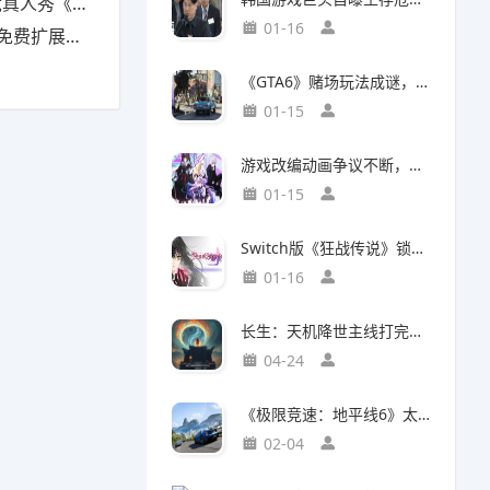
下一个Sky》
01-16
包现已上线
《GTA6》赌场玩法成谜，50国曾因赌博功能封禁前作
01-15
游戏改编动画争议不断，编剧被踢出局背后竟有隐情
01-15
Switch版《狂战传说》锁定30帧，次世代主机却能60帧流畅运行，差距背后有何玄机？
01-16
长生：天机降世主线打完了，说一下大概情况吧
04-24
《极限竞速：地平线6》太真实震惊玩家：这跟现实的日本一样！
02-04