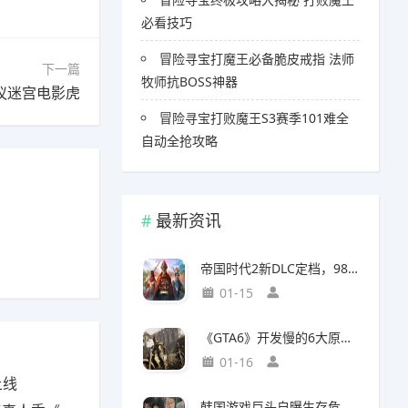
必看技巧
冒险寻宝打魔王必备脆皮戒指 法师
下一篇
牧师抗BOSS神器
议迷宫电影虎
冒险寻宝打败魔王S3赛季101难全
自动全抢攻略
最新资讯
帝国时代2新DLC定档，98元预购竟藏三大美洲文明秘密
01-15
《GTA6》开发慢的6大原因，竟与编剧离职和内部矛盾有关
01-16
上线
韩国游戏巨头自曝生存危机，竟要靠AI以一敌百对抗中国