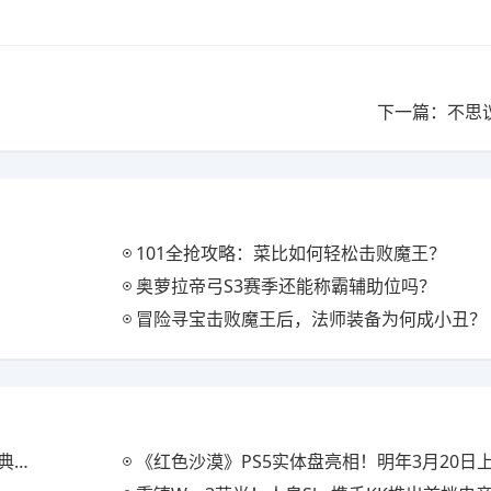
下一篇：不思
101全抢攻略：菜比如何轻松击败魔王？
奥萝拉帝弓S3赛季还能称霸辅助位吗？
冒险寻宝击败魔王后，法师装备为何成小丑？
装
《红色沙漠》PS5实体盘亮相！明年3月20日