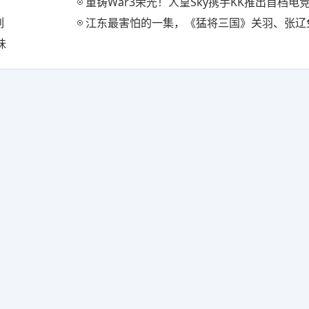
重铸War3荣光！人皇Sky携手KK推出首档电竞真人秀《寻找
列
江东最害怕的一集，《猛将三国》关羽、张辽免费扩展
味