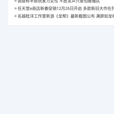
调查称半数玩家为女性 不愿发声只是怕被骚扰
任天堂e商店新春促销12月26日开启 多款新旧大作在
名越稔洋工作室新游《龙帮》最新截图公布 满屏如龙