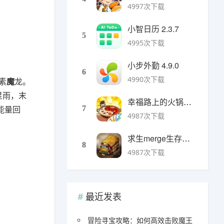
4997次下载
小智日历 2.3.7
5
4995次下载
小步外勤 4.9.0
6
4990次下载
素
魔
龙。
星雨，末
幸福路上的火锅店官方版 v5.3.5安卓版
能量回
7
4987次下载
求生merge生存之地手机版 v1.48.0安卓版
8
4987次下载
最近发表
冒险寻宝攻略：如何高效击败魔王