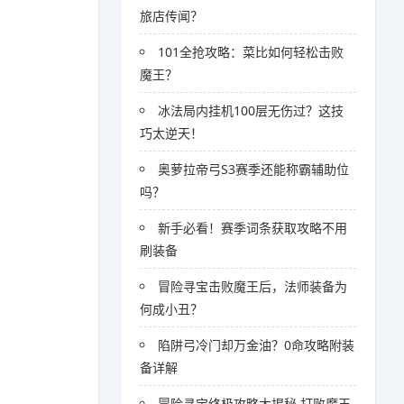
旅店传闻？
101全抢攻略：菜比如何轻松击败
魔王？
冰法局内挂机100层无伤过？这技
巧太逆天！
奥萝拉帝弓S3赛季还能称霸辅助位
吗？
新手必看！赛季词条获取攻略不用
刷装备
冒险寻宝击败魔王后，法师装备为
何成小丑？
陷阱弓冷门却万金油？0命攻略附装
备详解
冒险寻宝终极攻略大揭秘 打败魔王