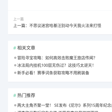
上一篇
上一篇：不思议迷宫哈基汪别动今天我火法来打怪
相关文章
冒险寻宝攻略：如何高效击败魔王旅店传闻？
冰法局内挂机100层无伤过？这技巧太逆天！
新手必看！赛季词条获取攻略不用刷装备
热门推荐
两大主角齐聚一堂！ SE发布《尼尔》系列15周年纪念典藏套