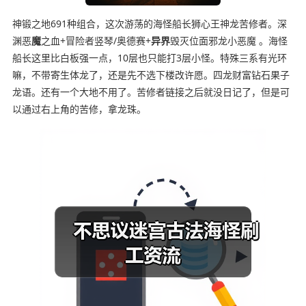
神锻之地691种组合，这次游荡的海怪船长狮心王神龙苦修者。深
渊恶
魔
之血+冒险者竖琴/奥德赛+
异界
毁灭位面邪龙小恶魔 。海怪
船长这里比白板强一点，10层也只能打3层小怪。特殊三系有光环
嘛，不带寄生体龙了，还是先不选下楼改许愿。四龙财富钻石果子
龙语。还有一个大地不用了。苦修者链接之后就没日记了，但是可
以通过右上角的苦修，拿龙珠。