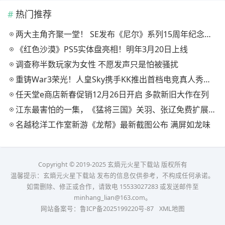
热门推荐
两大主角齐聚一堂！ SE发布《尼尔》系列15周年纪念典藏套装
《红色沙漠》PS5实体盘亮相！明年3月20日上线
调查称半数玩家为女性 不愿发声只是怕被骚扰
重铸War3荣光！人皇Sky携手KK推出首档电竞真人秀《寻找下一个Sky》
任天堂e商店新春促销12月26日开启 多款新旧大作在列
江东最害怕的一集，《猛将三国》关羽、张辽免费扩展包现已上线
名越稔洋工作室新游《龙帮》最新截图公布 满屏如龙味
Copyright © 2019-2025 玄熵元火星下载站 版权所有
温馨提示：玄熵元火星下载站 发布的信息仅供参考，不构成任何承诺。
如需删除、修正或合作，请致电 15533027283 或发送邮件至
minhang_lian@163.com。
网站备案号：
鲁ICP备2025199220号-87
XML地图