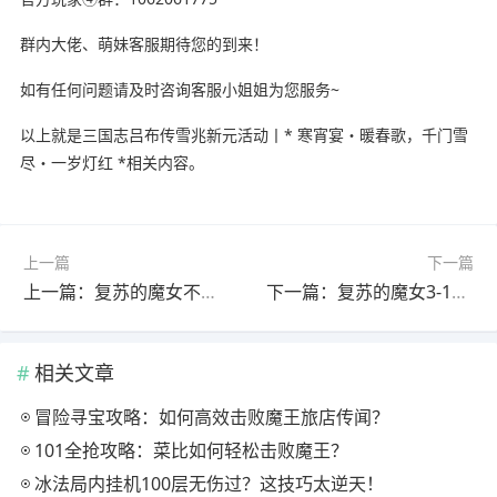
群内大佬、萌妹客服期待您的到来！
如有任何问题请及时咨询客服小姐姐为您服务~
以上就是三国志吕布传雪兆新元活动丨* 寒宵宴・暖春歌，千门雪
尽・一岁灯红 *相关内容。
上一篇
下一篇
上一篇：复苏的魔女不知道买不买礼包的可以看看这些建议
下一篇：复苏的魔女3-18终于过了，给了个魔导橙色武器，附阵容
相关文章
冒险寻宝攻略：如何高效击败魔王旅店传闻？
101全抢攻略：菜比如何轻松击败魔王？
冰法局内挂机100层无伤过？这技巧太逆天！