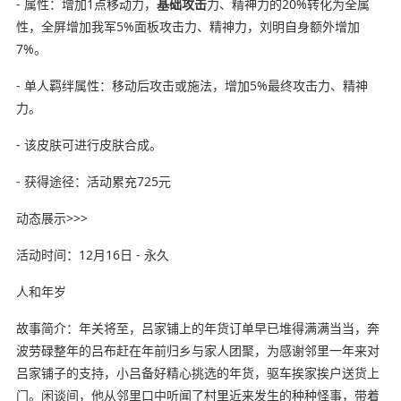
- 属性：增加1点移动力，
基础攻击
力、精神力的20%转化为全属
性，全屏增加我军5%面板攻击力、精神力，刘明自身额外增加
7%。
- 单人羁绊属性：移动后攻击或施法，增加5%最终攻击力、精神
力。
- 该皮肤可进行皮肤合成。
- 获得途径：活动累充725元
动态展示>>>
活动时间：12月16日 - 永久
人和年岁
故事简介：年关将至，吕家铺上的年货订单早已堆得满满当当，奔
波劳碌整年的吕布赶在年前归乡与家人团聚，为感谢邻里一年来对
吕家铺子的支持，小吕备好精心挑选的年货，驱车挨家挨户送货上
门。闲谈间，他从邻里口中听闻了村里近来发生的种种怪事，带着