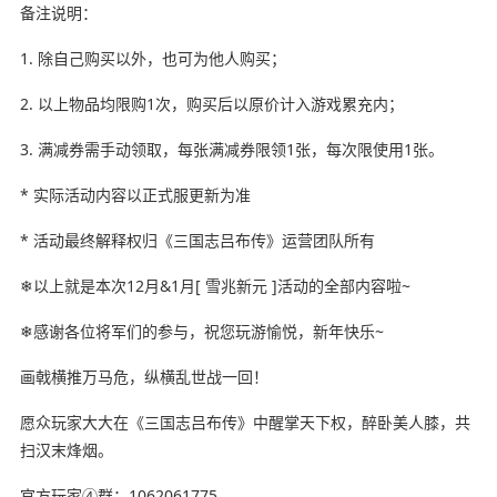
备注说明：
1. 除自己购买以外，也可为他人购买；
2. 以上物品均限购1次，购买后以原价计入游戏累充内；
3. 满减券需手动领取，每张满减券限领1张，每次限使用1张。
* 实际活动内容以正式服更新为准
* 活动最终解释权归《三国志吕布传》运营团队所有
❄以上就是本次12月&1月[ 雪兆新元 ]活动的全部内容啦~
❄感谢各位将军们的参与，祝您玩游愉悦，新年快乐~
画戟横推万马危，纵横乱世战一回！
愿众玩家大大在《三国志吕布传》中醒掌天下权，醉卧美人膝，共
扫汉末烽烟。
官方玩家④群：1062061775