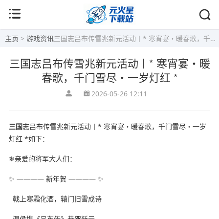
主页
>
游戏资讯
三国志吕布传雪兆新元活动丨* 寒宵宴・暖春歌，千门雪尽・一岁灯红 *
三国志吕布传雪兆新元活动丨* 寒宵宴・暖
春歌，千门雪尽・一岁灯红 *
2026-05-26 12:11
三国
志吕布传雪兆新元活动丨* 寒宵宴・暖春歌，千门雪尽・一岁
灯红 *如下：
❄亲爱的将军大人们：
✨ ———— 新年贺 ———— ✨
戟上寒霜化酒，辕门旧雪成诗
温侯携《吕布传》恭贺新元