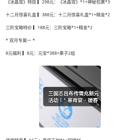
《冰晶雪》特技 ▎298元：《冰晶雪》*1+神秘包裹*3
十二月惊喜礼盒 ▎388元：十二月惊喜礼盒*1+精金*2
三阶宝箱特价 ▎188元：三阶宝箱*1+精金*2
* 双月专属一 *
8元福利 ▎8元：元宝*388+果子2组