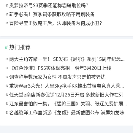
奥萝拉帝弓S3赛季还能称霸辅助位吗？
新手必看！赛季词条获取攻略不用刷装备
冒险寻宝击败魔王后，法师装备为何成小丑？
热门推荐
两大主角齐聚一堂！ SE发布《尼尔》系列15周年纪念典藏套装
《红色沙漠》PS5实体盘亮相！明年3月20日上线
调查称半数玩家为女性 不愿发声只是怕被骚扰
重铸War3荣光！人皇Sky携手KK推出首档电竞真人秀《寻找下一个Sky》
任天堂e商店新春促销12月26日开启 多款新旧大作在列
江东最害怕的一集，《猛将三国》关羽、张辽免费扩展包现已上线
名越稔洋工作室新游《龙帮》最新截图公布 满屏如龙味