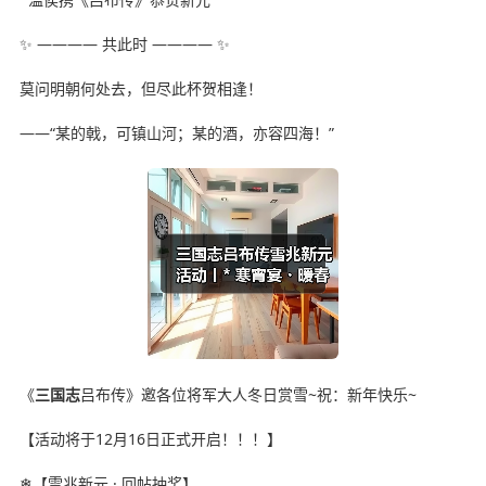
✨ ———— 共此时 ———— ✨
莫问明朝何处去，但尽此杯贺相逢！
——“某的戟，可镇山河；某的酒，亦容四海！”
《
三国志
吕布传》邀各位将军大人冬日赏雪~祝：新年快乐~
【活动将于12月16日正式开启！！！】
❄【雪兆新元 · 回帖抽奖】