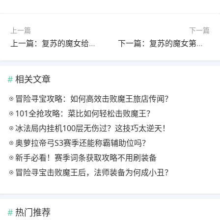
上一篇
下一篇
上一篇：复苏的魔女给大伙算一下镜阴间护甲加成身板的减防收益
下一篇：复苏的魔女第三章间章boss通关方法
相关文章
冒险寻宝攻略：如何高效击败魔王旅店传闻？
101全抢攻略：菜比如何轻松击败魔王？
冰法局内挂机100层无伤过？这技巧太逆天！
奥萝拉帝弓S3赛季还能称霸辅助位吗？
新手必看！赛季词条获取攻略不用刷装备
冒险寻宝击败魔王后，法师装备为何成小丑？
热门推荐