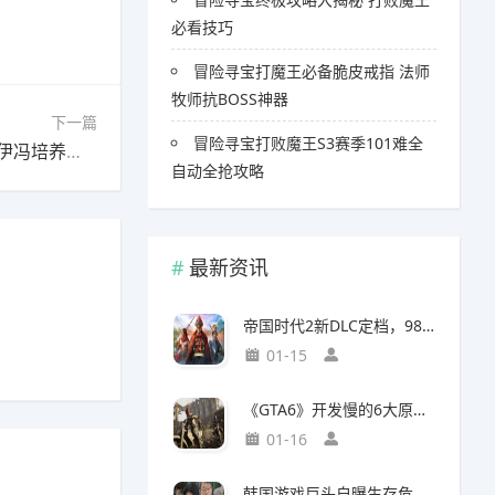
必看技巧
冒险寻宝打魔王必备脆皮戒指 法师
牧师抗BOSS神器
下一篇
冒险寻宝打败魔王S3赛季101难全
下一篇：明日方舟：终末地【明日方舟终末地】伊冯培养一图流
自动全抢攻略
最新资讯
帝国时代2新DLC定档，98元预购竟藏三大美洲文明秘密
01-15
《GTA6》开发慢的6大原因，竟与编剧离职和内部矛盾有关
01-16
韩国游戏巨头自曝生存危机，竟要靠AI以一敌百对抗中国