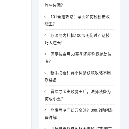
旅店传闻？
101全抢攻略：菜比如何轻松击败
魔王？
冰法局内挂机100层无伤过？这技
巧太逆天！
奥萝拉帝弓S3赛季还能称霸辅助位
吗？
新手必看！赛季词条获取攻略不用
刷装备
冒险寻宝击败魔王后，法师装备为
何成小丑？
陷阱弓冷门却万金油？0命攻略附装
备详解
冒险寻宝终极攻略大揭秘 打败魔王