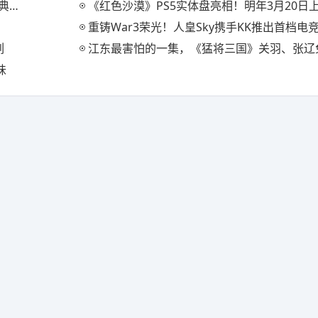
装
《红色沙漠》PS5实体盘亮相！明年3月20日
重铸War3荣光！人皇Sky携手KK推出首档电竞真人秀《寻找
列
江东最害怕的一集，《猛将三国》关羽、张辽免费扩展
味