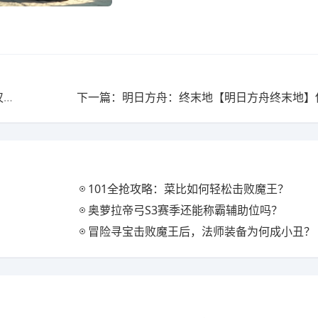
上一篇：合金机兵地图不是我制作的，分享他人成果！仅供分享
101全抢攻略：菜比如何轻松击败魔王？
奥萝拉帝弓S3赛季还能称霸辅助位吗？
冒险寻宝击败魔王后，法师装备为何成小丑？