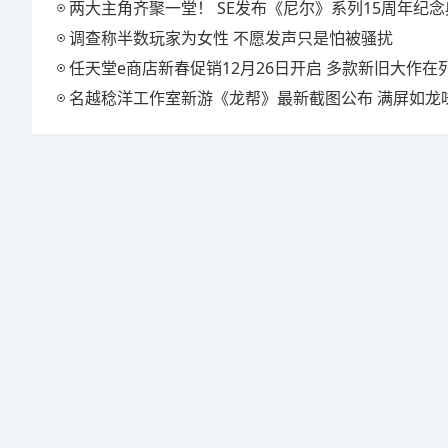
两大主角齐聚一堂！ SE发布《尼尔》系列15周年纪念典藏套
调查称半数玩家为女性 不愿发声只是怕被骚扰
任天堂e商店新春促销12月26日开启 多款新旧大作在
名越稔洋工作室新游《龙帮》最新截图公布 满屏如龙