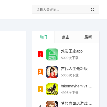
热门
点击
最新
魅影王座app
1
5000次下载
古代人生最新版
2
5000次下载
bikemayhem v1.6.2安卓版
3
4998次下载
梦想寿司店游戏 v4.14.1安卓版
4