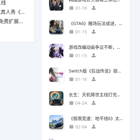
上线
01-16
下一个Sky》
包现已上线
《GTA6》赌场玩法成谜，50国曾因赌博功能封禁前作
01-15
游戏改编动画争议不断，编剧被踢出局背后竟有隐情
01-15
Switch版《狂战传说》锁定30帧，次世代主机却能60帧流畅运行，差距背后有何玄机？
01-16
长生：天机降世主线打完了，说一下大概情况吧
04-24
《极限竞速：地平线6》太真实震惊玩家：这跟现实的日本一样！
02-04