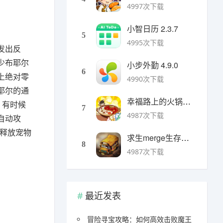
4997次下载
小智日历 2.3.7
5
4995次下载
发出反
少布耶尔
小步外勤 4.9.0
6
上绝对零
4990次下载
耶尔的通
幸福路上的火锅店官方版 v5.3.5安卓版
。有时候
7
4987次下载
自动攻
释放宠物
求生merge生存之地手机版 v1.48.0安卓版
8
4987次下载
最近发表
冒险寻宝攻略：如何高效击败魔王