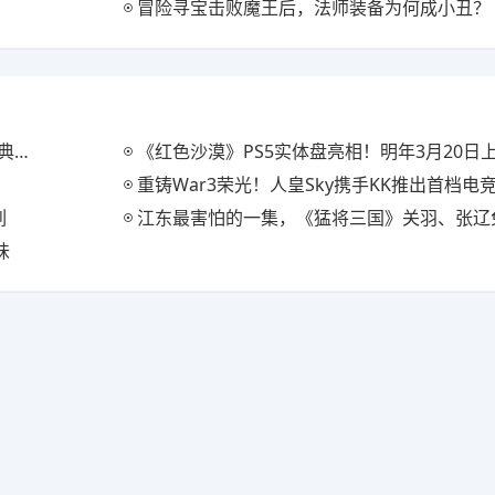
冒险寻宝击败魔王后，法师装备为何成小丑？
装
《红色沙漠》PS5实体盘亮相！明年3月20日
重铸War3荣光！人皇Sky携手KK推出首档电竞真人秀《寻找
列
江东最害怕的一集，《猛将三国》关羽、张辽免费扩展
味