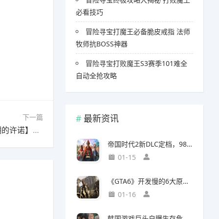
必看技巧
冒险寻宝打魔王必备脆皮戒指 法师
牧师抗BOSS神器
冒险寻宝打败魔王S3赛季101难全
自动全抢攻略
下一篇
最新资讯
下一篇：重返未来：1999重返未来1999-3.3 【湖的许诺】抽取推荐
帝国时代2新DLC定档，98元预购竟藏三大美洲文明秘密
01-15
《GTA6》开发慢的6大原因，竟与编剧离职和内部矛盾有关
01-16
韩国游戏巨头自曝生存危机，竟要靠AI以一敌百对抗中国