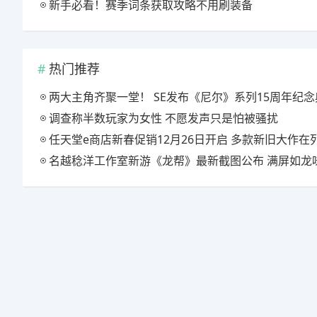
新手必看！赛季词条获取攻略不用刷装备
热门推荐
两大主角齐聚一堂！ SE发布《尼尔》系列15周年纪念典藏套
调查称半数玩家为女性 不愿发声只是怕被骚扰
任天堂e商店新春促销12月26日开启 多款新旧大作在
名越稔洋工作室新游《龙帮》最新截图公布 满屏如龙