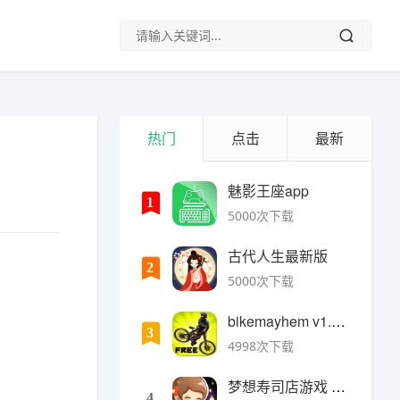
热门
点击
最新
魅影王座app
1
5000次下载
古代人生最新版
2
5000次下载
bikemayhem v1.6.2安卓版
3
4998次下载
梦想寿司店游戏 v4.14.1安卓版
4