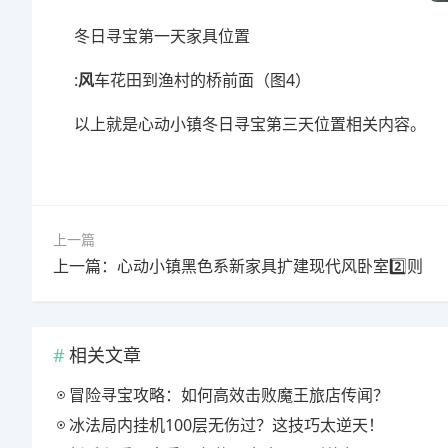
冬日寻宝第一天家具位置
:
风
车花田到渔村的桥前面（图4）
以上就是心动小镇冬日寻宝第三天位置相关内容。
上一篇
上一篇：心动小镇黑色系新家具扩建现代风卧室2️⃣则
相关文章
冒险寻宝攻略：如何高效击败魔王旅店传闻？
冰法局内挂机100层无伤过？这技巧太逆天！