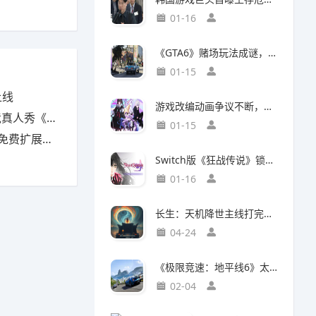
01-16
《GTA6》赌场玩法成谜，50国曾因赌博功能封禁前作
01-15
上线
游戏改编动画争议不断，编剧被踢出局背后竟有隐情
下一个Sky》
01-15
包现已上线
Switch版《狂战传说》锁定30帧，次世代主机却能60帧流畅运行，差距背后有何玄机？
01-16
长生：天机降世主线打完了，说一下大概情况吧
04-24
《极限竞速：地平线6》太真实震惊玩家：这跟现实的日本一样！
02-04