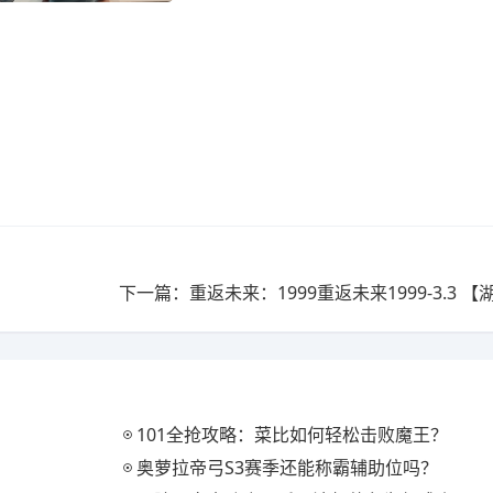
101全抢攻略：菜比如何轻松击败魔王？
奥萝拉帝弓S3赛季还能称霸辅助位吗？