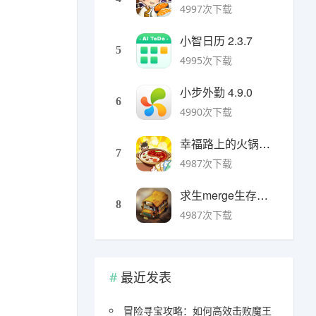
4997次下载
小智日历 2.3.7
5
4995次下载
小步外勤 4.9.0
6
4990次下载
幸福路上的火锅店官方版 v5.3.5安卓版
7
4987次下载
求生merge生存之地手机版 v1.48.0安卓版
8
4987次下载
最近发表
冒险寻宝攻略：如何高效击败魔王