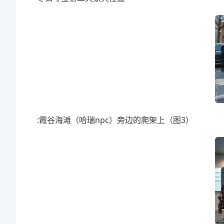
:霞谷海滩（哈瑞npc）旁边的爬架上（图3）