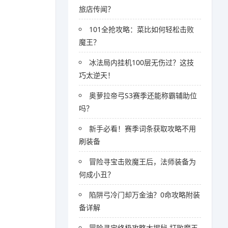
旅店传闻？
101全抢攻略：菜比如何轻松击败
魔王？
冰法局内挂机100层无伤过？这技
巧太逆天！
奥萝拉帝弓S3赛季还能称霸辅助位
吗？
新手必看！赛季词条获取攻略不用
刷装备
冒险寻宝击败魔王后，法师装备为
何成小丑？
陷阱弓冷门却万金油？0命攻略附装
备详解
冒险寻宝终极攻略大揭秘 打败魔王