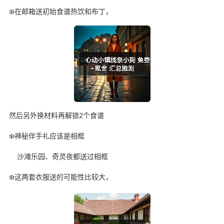
❄️在邮箱送初始食谱热饮和布丁，
然后另外换材料再解锁2个食谱
❄️神秘伴手礼应该是相框
沙滩乐园、奇灵夜都送过相框
❄️这两套衣服送的可能性比较大，