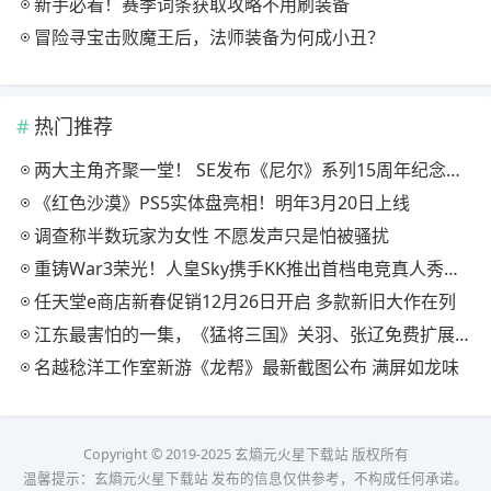
新手必看！赛季词条获取攻略不用刷装备
冒险寻宝击败魔王后，法师装备为何成小丑？
热门推荐
两大主角齐聚一堂！ SE发布《尼尔》系列15周年纪念典藏套装
《红色沙漠》PS5实体盘亮相！明年3月20日上线
调查称半数玩家为女性 不愿发声只是怕被骚扰
重铸War3荣光！人皇Sky携手KK推出首档电竞真人秀《寻找下一个Sky》
任天堂e商店新春促销12月26日开启 多款新旧大作在列
江东最害怕的一集，《猛将三国》关羽、张辽免费扩展包现已上线
名越稔洋工作室新游《龙帮》最新截图公布 满屏如龙味
Copyright © 2019-2025 玄熵元火星下载站 版权所有
温馨提示：玄熵元火星下载站 发布的信息仅供参考，不构成任何承诺。