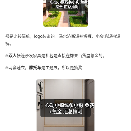
都是比较简单，logo装饰的。马尔济斯短袖短裤，小金毛短袖短
裤。
❄️
双人
帐篷沙发家具是礼包是直接在橡果百货屋氪金的。
❄️两套睡衣，
摩托车
是主题展，所以是抽奖