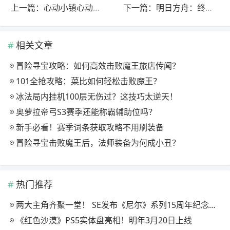
上一篇：心动小镇心动小镇隐藏家具获取办法
下一篇：明日方舟：终末地//O.M.V.帝江号//档案更新说明//
相关文章
冒险寻宝攻略：如何高效击败魔王旅店传闻？
101全抢攻略：菜比如何轻松击败魔王？
冰法局内挂机100层无伤过？这技巧太逆天！
奥萝拉帝弓S3赛季还能称霸辅助位吗？
新手必看！赛季词条获取攻略不用刷装备
冒险寻宝击败魔王后，法师装备为何成小丑？
热门推荐
两大主角齐聚一堂！ SE发布《尼尔》系列15周年纪念典藏套装
《红色沙漠》PS5实体盘亮相！明年3月20日上线