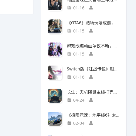
01-16
《GTA6》赌场玩法成谜，50国曾因赌博功能封禁前作
01-15
游戏改编动画争议不断，编剧被踢出局背后竟有隐情
01-15
Switch版《狂战传说》锁定30帧，次世代主机却能60帧流畅运行，差距背后有何玄机？
01-16
长生：天机降世主线打完了，说一下大概情况吧
04-24
《极限竞速：地平线6》太真实震惊玩家：这跟现实的日本一样！
02-04