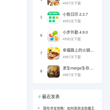
4997次下载
小智日历 2.3.7
5
4995次下载
小步外勤 4.9.0
6
4990次下载
幸福路上的火锅店官方版 v5.3.5安卓版
7
4987次下载
求生merge生存之地手机版 v1.48.0安卓版
8
4987次下载
最近发表
冒险寻宝攻略：如何高效击败魔王