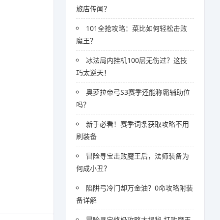
旅店传闻？
101全抢攻略：菜比如何轻松击败
魔王？
冰法局内挂机100层无伤过？这技
巧太逆天！
奥萝拉帝弓S3赛季还能称霸辅助位
吗？
新手必看！赛季词条获取攻略不用
刷装备
冒险寻宝击败魔王后，法师装备为
何成小丑？
陷阱弓冷门却万金油？0命攻略附装
备详解
冒险寻宝终极攻略大揭秘 打败魔王