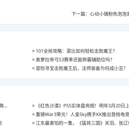
下一篇：心动小镇粉色泡泡
101全抢攻略：菜比如何轻松击败魔王？
奥萝拉帝弓S3赛季还能称霸辅助位吗？
冒险寻宝击败魔王后，法师装备为何成小丑？
装
《红色沙漠》PS5实体盘亮相！明年3月20日
重铸War3荣光！人皇Sky携手KK推出首档电竞真人秀《寻找
列
江东最害怕的一集，《猛将三国》关羽、张辽免费扩展