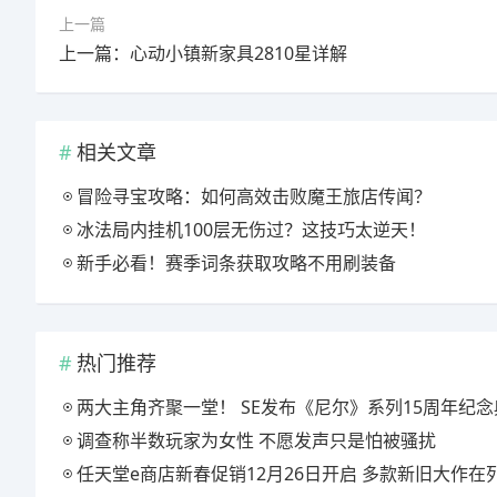
上一篇
上一篇：心动小镇新家具2810星详解
相关文章
冒险寻宝攻略：如何高效击败魔王旅店传闻？
冰法局内挂机100层无伤过？这技巧太逆天！
新手必看！赛季词条获取攻略不用刷装备
热门推荐
两大主角齐聚一堂！ SE发布《尼尔》系列15周年纪念典藏套
调查称半数玩家为女性 不愿发声只是怕被骚扰
任天堂e商店新春促销12月26日开启 多款新旧大作在