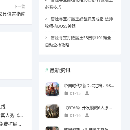
下一篇
必看技巧
家具位置指南
冒险寻宝打魔王必备脆皮戒指 法师
牧师抗BOSS神器
冒险寻宝打败魔王S3赛季101难全
自动全抢攻略
最新资讯
帝国时代2新DLC定档，98元预购竟藏三大美洲文明秘密
01-15
上线
《GTA6》开发慢的6大原因，竟与编剧离职和内部矛盾有关
下一个Sky》
01-16
包现已上线
韩国游戏巨头自曝生存危机，竟要靠AI以一敌百对抗中国