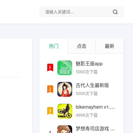
热门
点击
最新
魅影王座app
1
5000次下载
古代人生最新版
2
5000次下载
bikemayhem v1.6.2安卓版
3
4998次下载
梦想寿司店游戏 v4.14.1安卓版
4