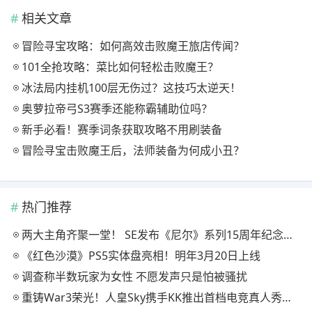
相关文章
冒险寻宝攻略：如何高效击败魔王旅店传闻？
101全抢攻略：菜比如何轻松击败魔王？
冰法局内挂机100层无伤过？这技巧太逆天！
奥萝拉帝弓S3赛季还能称霸辅助位吗？
新手必看！赛季词条获取攻略不用刷装备
冒险寻宝击败魔王后，法师装备为何成小丑？
热门推荐
两大主角齐聚一堂！ SE发布《尼尔》系列15周年纪念典藏套装
《红色沙漠》PS5实体盘亮相！明年3月20日上线
调查称半数玩家为女性 不愿发声只是怕被骚扰
重铸War3荣光！人皇Sky携手KK推出首档电竞真人秀《寻找下一个Sky》