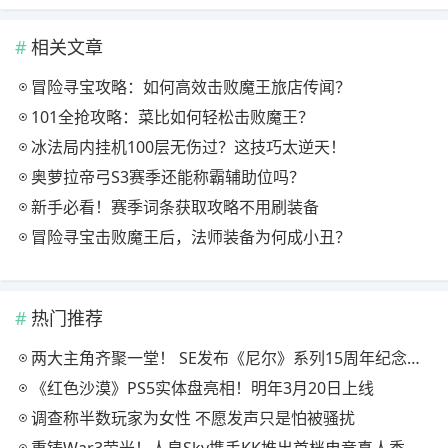
相关文章
冒险寻宝攻略：如何高效击败魔王旅店传闻？
101全抢攻略：菜比如何轻松击败魔王？
冰法局内挂机100层无伤过？这技巧太逆天！
奥萝拉帝弓S3赛季还能称霸辅助位吗？
新手必看！赛季词条获取攻略不用刷装备
冒险寻宝击败魔王后，法师装备为何成小丑？
热门推荐
两大主角齐聚一堂！ SE发布《尼尔》系列15周年纪念典藏套装
《红色沙漠》PS5实体盘亮相！明年3月20日上线
调查称半数玩家为女性 不愿发声只是怕被骚扰