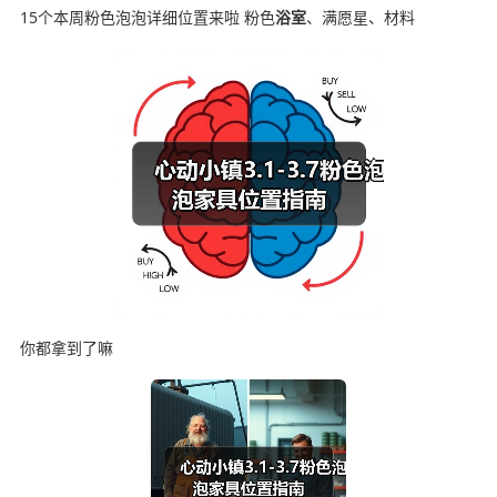
15个本周粉色泡泡详细位置来啦 粉色
浴室
、满愿星、材料
你都拿到了嘛