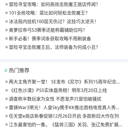
冒险寻宝攻略：如何高效击败魔王旅店传闻？
101全抢攻略：菜比如何轻松击败魔王？
冰法局内挂机100层无伤过？这技巧太逆天！
奥萝拉帝弓S3赛季还能称霸辅助位吗？
新手必看！赛季词条获取攻略不用刷装备
冒险寻宝击败魔王后，法师装备为何成小丑？
热门推荐
两大主角齐聚一堂！ SE发布《尼尔》系列15周年纪念典藏套装
《红色沙漠》PS5实体盘亮相！明年3月20日上线
调查称半数玩家为女性 不愿发声只是怕被骚扰
重铸War3荣光！人皇Sky携手KK推出首档电竞真人秀《寻找下一个Sky》
任天堂e商店新春促销12月26日开启 多款新旧大作在列
江东最害怕的一集，《猛将三国》关羽、张辽免费扩展包现已上线