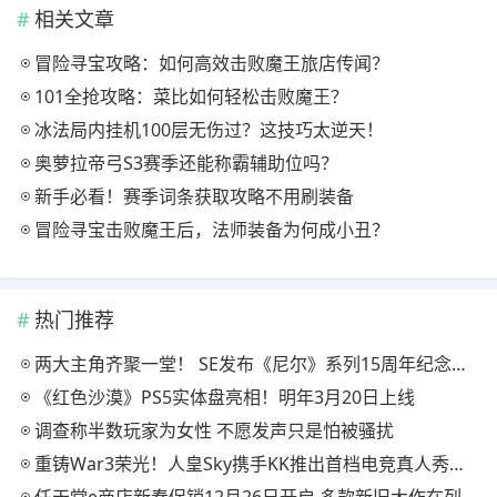
相关文章
冒险寻宝攻略：如何高效击败魔王旅店传闻？
101全抢攻略：菜比如何轻松击败魔王？
冰法局内挂机100层无伤过？这技巧太逆天！
奥萝拉帝弓S3赛季还能称霸辅助位吗？
新手必看！赛季词条获取攻略不用刷装备
冒险寻宝击败魔王后，法师装备为何成小丑？
热门推荐
两大主角齐聚一堂！ SE发布《尼尔》系列15周年纪念典藏套装
《红色沙漠》PS5实体盘亮相！明年3月20日上线
调查称半数玩家为女性 不愿发声只是怕被骚扰
重铸War3荣光！人皇Sky携手KK推出首档电竞真人秀《寻找下一个Sky》