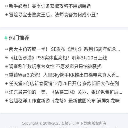
新手必看！赛季词条获取攻略不用刷装备
冒险寻宝击败魔王后，法师装备为何成小丑？
热门推荐
两大主角齐聚一堂！ SE发布《尼尔》系列15周年纪念典藏套装
《红色沙漠》PS5实体盘亮相！明年3月20日上线
调查称半数玩家为女性 不愿发声只是怕被骚扰
重铸War3荣光！人皇Sky携手KK推出首档电竞真人秀《寻找下一个Sky》
任天堂e商店新春促销12月26日开启 多款新旧大作在列
江东最害怕的一集，《猛将三国》关羽、张辽免费扩展包现已上线
名越稔洋工作室新游《龙帮》最新截图公布 满屏如龙味
Copyright © 2019-2025 玄熵元火星下载站 版权所有