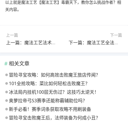
以上就是魔法工艺【魔法工艺】毒霸天下，教你怎么挑战作者？相
关内容。
上一篇
下一篇
上一篇：魔法工艺法术飞弹全图鉴：详细解析技能与实战技巧
下一篇：魔法工艺全法术图鉴法术增强第三部分
相关文章
冒险寻宝攻略：如何高效击败魔王旅店传闻？
101全抢攻略：菜比如何轻松击败魔王？
冰法局内挂机100层无伤过？这技巧太逆天！
奥萝拉帝弓S3赛季还能称霸辅助位吗？
新手必看！赛季词条获取攻略不用刷装备
冒险寻宝击败魔王后，法师装备为何成小丑？