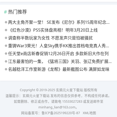
热门推荐
两大主角齐聚一堂！ SE发布《尼尔》系列15周年纪念典藏套装
《红色沙漠》PS5实体盘亮相！明年3月20日上线
调查称半数玩家为女性 不愿发声只是怕被骚扰
重铸War3荣光！人皇Sky携手KK推出首档电竞真人秀《寻找下一个Sky》
任天堂e商店新春促销12月26日开启 多款新旧大作在列
江东最害怕的一集，《猛将三国》关羽、张辽免费扩展包现已上线
名越稔洋工作室新游《龙帮》最新截图公布 满屏如龙味
Copyright © 2019-2025 玄熵元火星下载站 版权所有
温馨提示：玄熵元火星下载站 发布的信息仅供参考，不构成任何承诺。
如需删除、修正或合作，请致电 15533027283 或发送邮件至
minhang_lian@163.com。
网站备案号：
鲁ICP备2025199220号-87
XML地图