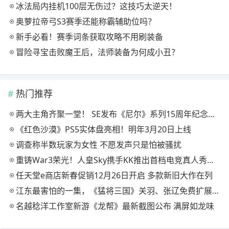
冰法局内挂机100层无伤过？这技巧太逆天！
奥萝拉帝弓S3赛季还能称霸辅助位吗？
新手必看！赛季词条获取攻略不用刷装备
冒险寻宝击败魔王后，法师装备为何成小丑？
热门推荐
两大主角齐聚一堂！ SE发布《尼尔》系列15周年纪念典藏套装
《红色沙漠》PS5实体盘亮相！明年3月20日上线
调查称半数玩家为女性 不愿发声只是怕被骚扰
重铸War3荣光！人皇Sky携手KK推出首档电竞真人秀《寻找下一个Sky》
任天堂e商店新春促销12月26日开启 多款新旧大作在列
江东最害怕的一集，《猛将三国》关羽、张辽免费扩展包现已上线
名越稔洋工作室新游《龙帮》最新截图公布 满屏如龙味