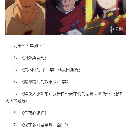
前十名名单如下：
1、《判处勇者刑》
2、《咒术回战 第三季：死灭回游篇》
3、《魔都精兵的奴隶 第二季》
4、《辉夜大小姐想让我告白～天才们的恋爱头脑战～：通往
大人的阶梯》
6、《午夜心旋律》
7、《现在多闻君是哪一面！?》