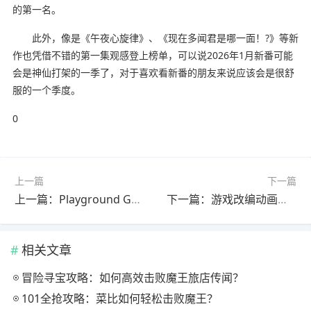
的第一名。
此外，像是《午夜心旋律》、《现在多闻君是哪一面！?》等新
作也凭借不错的第一集观感登上榜单，可以说2026年1月新番可能
会是神仙打架的一季了，对于喜欢看新番的朋友来说应该会是很舒
服的一个季度。
0
上一篇
下一篇
上一篇：Playground Games竟藏第三款神秘新作，新工作室成立真相曝光
下一篇：游戏改编动画官宣3位新角色，背后竟藏编剧被踢出局的创作纠纷
相关文章
冒险寻宝攻略：如何高效击败魔王旅店传闻？
101全抢攻略：菜比如何轻松击败魔王？