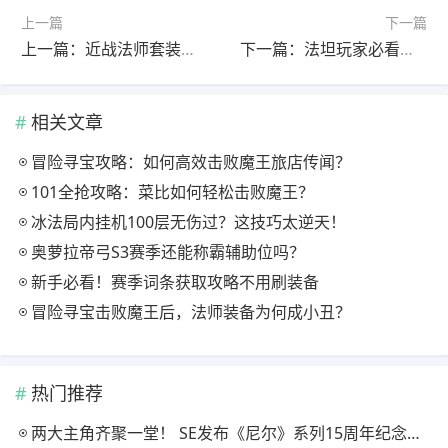
上一篇
下一篇
上一篇：近战法师套装边冲刺边白嫖法术的完整玩法解析
下一篇：法坦玩家必看！肉搏彩虹如何打出爆发伤害？
相关文章
冒险寻宝攻略：如何高效击败魔王旅店传闻？
101全抢攻略：菜比如何轻松击败魔王？
冰法局内挂机100层无伤过？这技巧太逆天！
奥萝拉帝弓S3赛季还能称霸辅助位吗？
新手必看！赛季词条获取攻略不用刷装备
冒险寻宝击败魔王后，法师装备为何成小丑？
热门推荐
两大主角齐聚一堂！ SE发布《尼尔》系列15周年纪念典藏套装