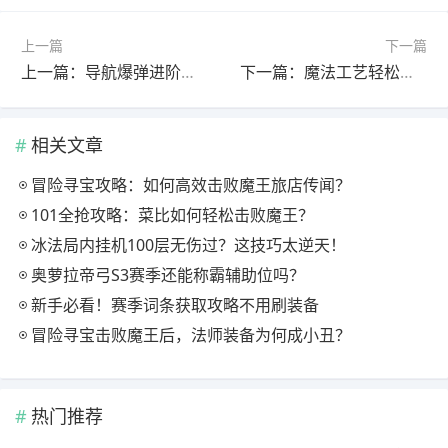
上一篇
下一篇
上一篇：导航爆弹进阶攻略：自动导航+骑士头盔如何高效爆破？
下一篇：魔法工艺轻松刷怪秘籍：仙术·老兵烧烤攻略
相关文章
冒险寻宝攻略：如何高效击败魔王旅店传闻？
101全抢攻略：菜比如何轻松击败魔王？
冰法局内挂机100层无伤过？这技巧太逆天！
奥萝拉帝弓S3赛季还能称霸辅助位吗？
新手必看！赛季词条获取攻略不用刷装备
冒险寻宝击败魔王后，法师装备为何成小丑？
热门推荐