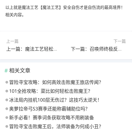
以上就是魔法工艺【魔法工艺】安全自伤才是自伤流的最高境界！
相关内容。
上一篇
下一篇
上一篇：魔法工艺轻松刷怪秘籍：仙术·老兵烧烤攻略
下一篇：召唤师终极反击！魔法工艺高伤害组合如何让你勒死boss？
相关文章
冒险寻宝攻略：如何高效击败魔王旅店传闻？
101全抢攻略：菜比如何轻松击败魔王？
冰法局内挂机100层无伤过？这技巧太逆天！
奥萝拉帝弓S3赛季还能称霸辅助位吗？
新手必看！赛季词条获取攻略不用刷装备
冒险寻宝击败魔王后，法师装备为何成小丑？