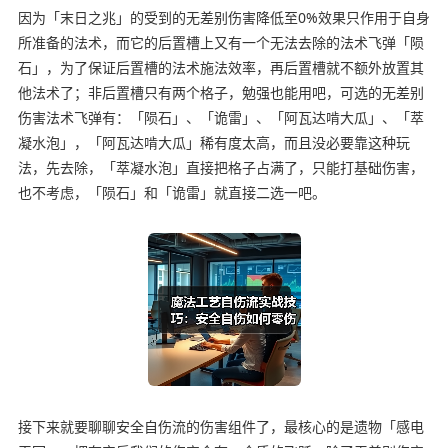
因为「末日之兆」的受到的无差别伤害降低至0%效果只作用于自身
所准备的法术，而它的后置槽上又有一个无法去除的法术飞弹「陨
石」，为了保证后置槽的法术施法效率，再后置槽就不额外放置其
他法术了；非后置槽只有两个格子，勉强也能用吧，可选的无差别
伤害法术飞弹有：「陨石」、「诡雷」、「阿瓦达啃大瓜」、「萃
凝水泡」，「阿瓦达啃大瓜」稀有度太高，而且没必要靠这种玩
法，先去除，「萃凝水泡」直接把格子占满了，只能打基础伤害，
也不考虑，「陨石」和「诡雷」就直接二选一吧。
接下来就要聊聊安全自伤流的伤害组件了，最核心的是遗物「感电