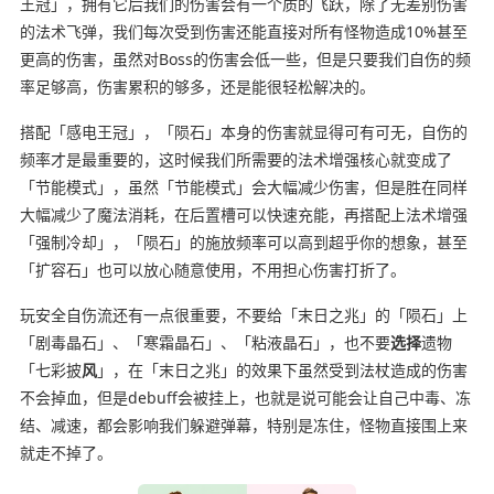
王冠」，拥有它后我们的伤害会有一个质的飞跃，除了无差别伤害
的法术飞弹，我们每次受到伤害还能直接对所有怪物造成10%甚至
更高的伤害，虽然对Boss的伤害会低一些，但是只要我们自伤的频
率足够高，伤害累积的够多，还是能很轻松解决的。
搭配「感电王冠」，「陨石」本身的伤害就显得可有可无，自伤的
频率才是最重要的，这时候我们所需要的法术增强核心就变成了
「节能模式」，虽然「节能模式」会大幅减少伤害，但是胜在同样
大幅减少了魔法消耗，在后置槽可以快速充能，再搭配上法术增强
「强制冷却」，「陨石」的施放频率可以高到超乎你的想象，甚至
「扩容石」也可以放心随意使用，不用担心伤害打折了。
玩安全自伤流还有一点很重要，不要给「末日之兆」的「陨石」上
「剧毒晶石」、「寒霜晶石」、「粘液晶石」，也不要
选择
遗物
「七彩披
风
」，在「末日之兆」的效果下虽然受到法杖造成的伤害
不会掉血，但是debuff会被挂上，也就是说可能会让自己中毒、冻
结、减速，都会影响我们躲避弹幕，特别是冻住，怪物直接围上来
就走不掉了。