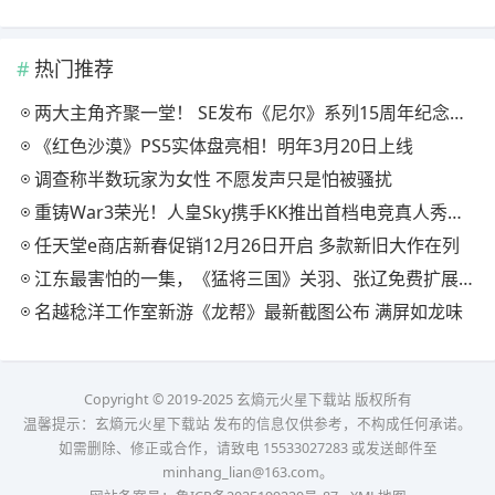
热门推荐
两大主角齐聚一堂！ SE发布《尼尔》系列15周年纪念典藏套装
《红色沙漠》PS5实体盘亮相！明年3月20日上线
调查称半数玩家为女性 不愿发声只是怕被骚扰
重铸War3荣光！人皇Sky携手KK推出首档电竞真人秀《寻找下一个Sky》
任天堂e商店新春促销12月26日开启 多款新旧大作在列
江东最害怕的一集，《猛将三国》关羽、张辽免费扩展包现已上线
名越稔洋工作室新游《龙帮》最新截图公布 满屏如龙味
Copyright © 2019-2025 玄熵元火星下载站 版权所有
温馨提示：玄熵元火星下载站 发布的信息仅供参考，不构成任何承诺。
如需删除、修正或合作，请致电 15533027283 或发送邮件至
minhang_lian@163.com。