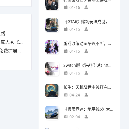
01-16
《GTA6》赌场玩法成谜，50国曾因赌博功能封禁前作
01-15
上线
下一个Sky》
游戏改编动画争议不断，编剧被踢出局背后竟有隐情
包现已上线
01-15
Switch版《狂战传说》锁定30帧，次世代主机却能60帧流畅运行，差距背后有何玄机？
01-16
长生：天机降世主线打完了，说一下大概情况吧
04-24
《极限竞速：地平线6》太真实震惊玩家：这跟现实的日本一样！
02-04