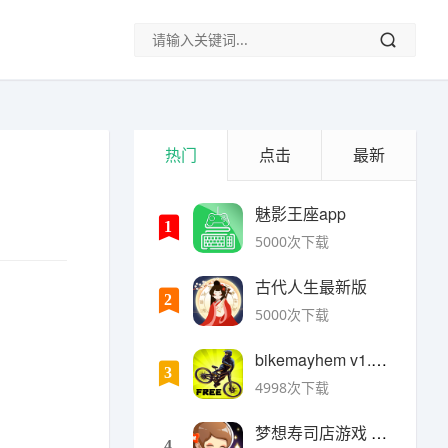
热门
点击
最新
魅影王座app
1
5000次下载
古代人生最新版
2
5000次下载
bikemayhem v1.6.2安卓版
3
4998次下载
梦想寿司店游戏 v4.14.1安卓版
4