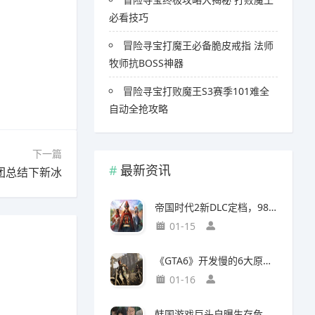
必看技巧
冒险寻宝打魔王必备脆皮戒指 法师
牧师抗BOSS神器
冒险寻宝打败魔王S3赛季101难全
自动全抢攻略
下一篇
最新资讯
团总结下新冰
帝国时代2新DLC定档，98元预购竟藏三大美洲文明秘密
01-15
《GTA6》开发慢的6大原因，竟与编剧离职和内部矛盾有关
01-16
韩国游戏巨头自曝生存危机，竟要靠AI以一敌百对抗中国