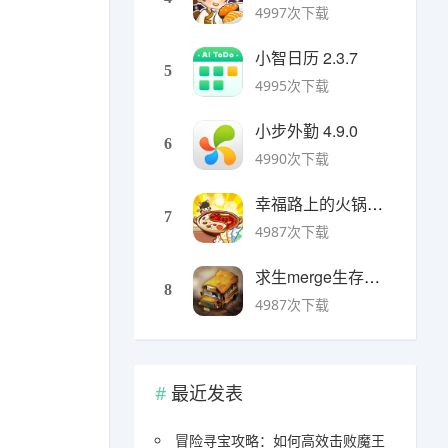
4997次下载
小智日历 2.3.7
5
4995次下载
小步外勤 4.9.0
6
4990次下载
幸福路上的火锅店官方版 v5.3.5安卓版
7
4987次下载
求生merge生存之地手机版 v1.48.0安卓版
8
4987次下载
最近发表
冒险寻宝攻略：如何高效击败魔王