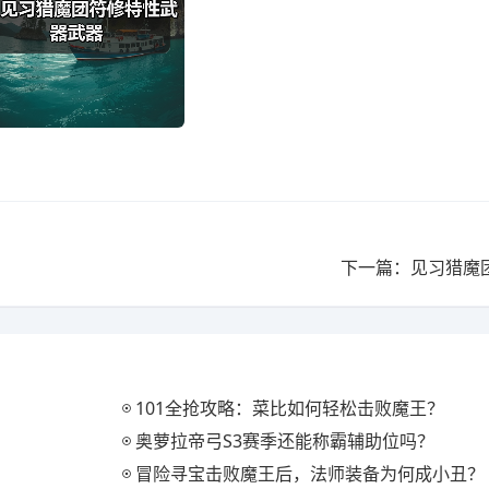
下一篇：见习猎魔
101全抢攻略：菜比如何轻松击败魔王？
奥萝拉帝弓S3赛季还能称霸辅助位吗？
冒险寻宝击败魔王后，法师装备为何成小丑？