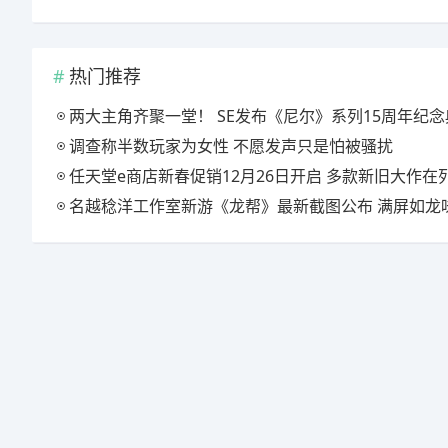
热门推荐
两大主角齐聚一堂！ SE发布《尼尔》系列15周年纪念典藏套
调查称半数玩家为女性 不愿发声只是怕被骚扰
任天堂e商店新春促销12月26日开启 多款新旧大作在
名越稔洋工作室新游《龙帮》最新截图公布 满屏如龙