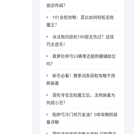
旅店传闻？
101全抢攻略：菜比如何轻松击败
魔王？
冰法局内挂机100层无伤过？这技
巧太逆天！
奥萝拉帝弓S3赛季还能称霸辅助位
吗？
新手必看！赛季词条获取攻略不用
刷装备
冒险寻宝击败魔王后，法师装备为
何成小丑？
陷阱弓冷门却万金油？0命攻略附装
备详解
冒险寻宝终极攻略大揭秘 打败魔王