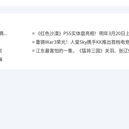
装
《红色沙漠》PS5实体盘亮相！明年3月20日
重铸War3荣光！人皇Sky携手KK推出首档电竞真人秀《寻找
列
江东最害怕的一集，《猛将三国》关羽、张辽免费扩展
味