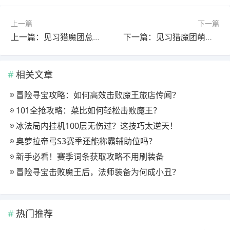
上一篇
下一篇
上一篇：见习猎魔团总结下新冰
下一篇：见习猎魔团萌新宝宝看过来
相关文章
冒险寻宝攻略：如何高效击败魔王旅店传闻？
101全抢攻略：菜比如何轻松击败魔王？
冰法局内挂机100层无伤过？这技巧太逆天！
奥萝拉帝弓S3赛季还能称霸辅助位吗？
新手必看！赛季词条获取攻略不用刷装备
冒险寻宝击败魔王后，法师装备为何成小丑？
热门推荐