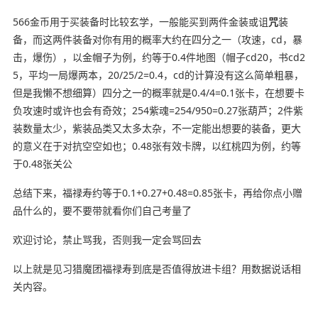
566金币用于买装备时比较玄学，一般能买到两件金装或诅
咒
装
备，而这两件装备对你有用的概率大约在四分之一（攻速，cd，暴
击，爆伤），以金帽子为例，约等于0.4件地图（帽子cd20，书cd2
5，平均一局爆两本，20/25/2=0.4，cd的计算没有这么简单粗暴，
但是我懒不想细算）四分之一的概率就是0.4/4=0.1张卡，在想要卡
负攻速时或许也会有奇效；254紫魂=254/950=0.27张葫芦；2件紫
装数量太少，紫装品类又太多太杂，不一定能出想要的装备，更大
的意义在于对抗空空如也；0.48张有效卡牌，以红桃四为例，约等
于0.48张关公
总结下来，福禄寿约等于0.1+0.27+0.48=0.85张卡，再给你点小赠
品什么的，要不要带就看你们自己考量了
欢迎讨论，禁止骂我，否则我一定会骂回去
以上就是见习猎魔团福禄寿到底是否值得放进卡组？用数据说话相
关内容。