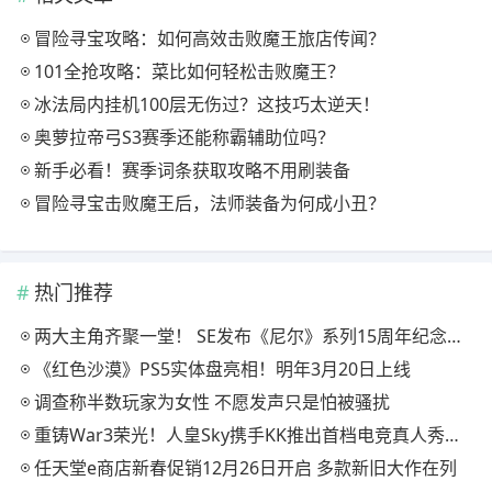
冒险寻宝攻略：如何高效击败魔王旅店传闻？
101全抢攻略：菜比如何轻松击败魔王？
冰法局内挂机100层无伤过？这技巧太逆天！
奥萝拉帝弓S3赛季还能称霸辅助位吗？
新手必看！赛季词条获取攻略不用刷装备
冒险寻宝击败魔王后，法师装备为何成小丑？
热门推荐
两大主角齐聚一堂！ SE发布《尼尔》系列15周年纪念典藏套装
《红色沙漠》PS5实体盘亮相！明年3月20日上线
调查称半数玩家为女性 不愿发声只是怕被骚扰
重铸War3荣光！人皇Sky携手KK推出首档电竞真人秀《寻找下一个Sky》
任天堂e商店新春促销12月26日开启 多款新旧大作在列