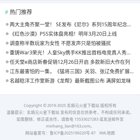
热门推荐
两大主角齐聚一堂！ SE发布《尼尔》系列15周年纪念典藏套装
《红色沙漠》PS5实体盘亮相！明年3月20日上线
调查称半数玩家为女性 不愿发声只是怕被骚扰
重铸War3荣光！人皇Sky携手KK推出首档电竞真人秀《寻找下一个Sky》
任天堂e商店新春促销12月26日开启 多款新旧大作在列
江东最害怕的一集，《猛将三国》关羽、张辽免费扩展包现已上线
名越稔洋工作室新游《龙帮》最新截图公布 满屏如龙味
Copyright © 2019-2025 玄熵元火星下载站 版权所有
温馨提示：玄熵元火星下载站 发布的信息仅供参考，不构成任何承诺。
如需删除、修正或合作，请致电 15533027283 或发送邮件至
minhang_lian@163.com。
网站备案号：
鲁ICP备2025199220号-87
XML地图