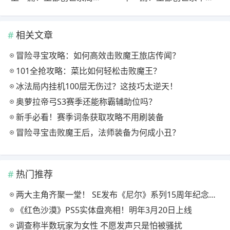
相关文章
冒险寻宝攻略：如何高效击败魔王旅店传闻？
101全抢攻略：菜比如何轻松击败魔王？
冰法局内挂机100层无伤过？这技巧太逆天！
奥萝拉帝弓S3赛季还能称霸辅助位吗？
新手必看！赛季词条获取攻略不用刷装备
冒险寻宝击败魔王后，法师装备为何成小丑？
热门推荐
两大主角齐聚一堂！ SE发布《尼尔》系列15周年纪念典藏套装
《红色沙漠》PS5实体盘亮相！明年3月20日上线
调查称半数玩家为女性 不愿发声只是怕被骚扰