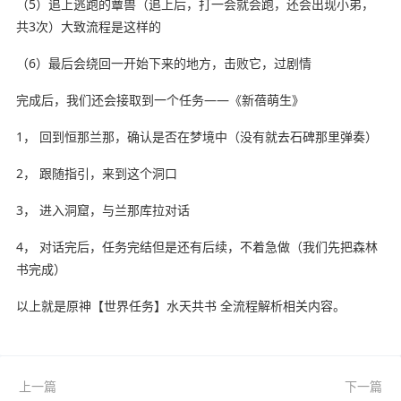
（5）追上逃跑的蕈兽（追上后，打一会就会跑，还会出现小弟，
共3次）大致流程是这样的
（6）最后会绕回一开始下来的地方，击败它，过剧情
完成后，我们还会接取到一个任务——《新蓓萌生》
1， 回到恒那兰那，确认是否在梦境中（没有就去石碑那里弹奏）
2， 跟随指引，来到这个洞口
3， 进入洞窟，与兰那库拉对话
4， 对话完后，任务完结但是还有后续，不着急做（我们先把森林
书完成）
以上就是原神【世界任务】水天共书 全流程解析相关内容。
上一篇
下一篇