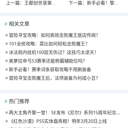
上一篇：王都创世录第九周周常怪物分布图：等级与位置全解析
下一篇：新手必看！黎明觉醒生机突然袭击任务完成指南
相关文章
冒险寻宝攻略：如何高效击败魔王旅店传闻？
101全抢攻略：菜比如何轻松击败魔王？
冰法局内挂机100层无伤过？这技巧太逆天！
奥萝拉帝弓S3赛季还能称霸辅助位吗？
新手必看！赛季词条获取攻略不用刷装备
冒险寻宝击败魔王后，法师装备为何成小丑？
热门推荐
两大主角齐聚一堂！ SE发布《尼尔》系列15周年纪念典藏套装
《红色沙漠》PS5实体盘亮相！明年3月20日上线