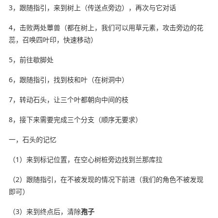
3，跟随指引，来到树上（传送点旁边），再次与它对话
4，击败两处蕈兽（都在树上，我们可以用草元素，攻击旁边的花
蕊，召唤四叶印，快速移动）
5，前往歇脚处
6，跟随指引，找到枝和叶（在树洞中）
7，转动石头，让三个叶都朝向中间的枝
8，接下来需要完成三个分支（顺序无要求）
一，石头的记忆
（1）来到标记位置，在空心树桩旁边找到兰那库拉
（2）跟随指引，在不被发现的情况下前进（我们的角色不被发现
即可）
（3）来到终点后，清除
孢子