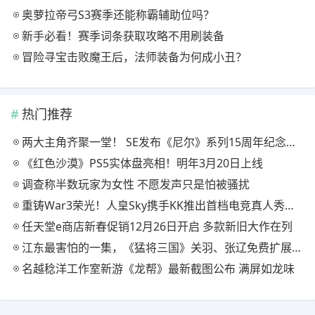
奥萝拉帝弓S3赛季还能称霸辅助位吗？
新手必看！赛季词条获取攻略不用刷装备
冒险寻宝击败魔王后，法师装备为何成小丑？
热门推荐
两大主角齐聚一堂！ SE发布《尼尔》系列15周年纪念典藏套装
《红色沙漠》PS5实体盘亮相！明年3月20日上线
调查称半数玩家为女性 不愿发声只是怕被骚扰
重铸War3荣光！人皇Sky携手KK推出首档电竞真人秀《寻找下一个Sky》
任天堂e商店新春促销12月26日开启 多款新旧大作在列
江东最害怕的一集，《猛将三国》关羽、张辽免费扩展包现已上线
名越稔洋工作室新游《龙帮》最新截图公布 满屏如龙味