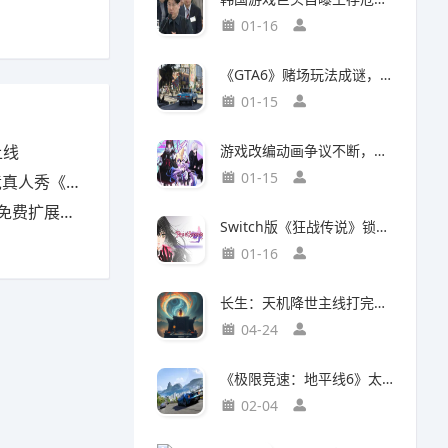
01-16
《GTA6》赌场玩法成谜，50国曾因赌博功能封禁前作
01-15
上线
游戏改编动画争议不断，编剧被踢出局背后竟有隐情
01-15
下一个Sky》
包现已上线
Switch版《狂战传说》锁定30帧，次世代主机却能60帧流畅运行，差距背后有何玄机？
01-16
长生：天机降世主线打完了，说一下大概情况吧
04-24
《极限竞速：地平线6》太真实震惊玩家：这跟现实的日本一样！
02-04