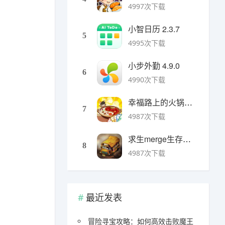
4997次下载
小智日历 2.3.7
5
4995次下载
小步外勤 4.9.0
6
4990次下载
幸福路上的火锅店官方版 v5.3.5安卓版
7
4987次下载
求生merge生存之地手机版 v1.48.0安卓版
8
4987次下载
最近发表
冒险寻宝攻略：如何高效击败魔王