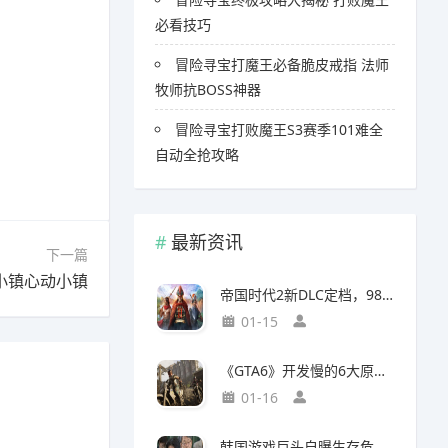
必看技巧
冒险寻宝打魔王必备脆皮戒指 法师
牧师抗BOSS神器
冒险寻宝打败魔王S3赛季101难全
自动全抢攻略
最新资讯
下一篇
小镇心动小镇
帝国时代2新DLC定档，98元预购竟藏三大美洲文明秘密
01-15
《GTA6》开发慢的6大原因，竟与编剧离职和内部矛盾有关
01-16
韩国游戏巨头自曝生存危机，竟要靠AI以一敌百对抗中国