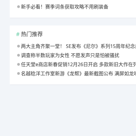
新手必看！赛季词条获取攻略不用刷装备
热门推荐
两大主角齐聚一堂！ SE发布《尼尔》系列15周年纪念典藏套
调查称半数玩家为女性 不愿发声只是怕被骚扰
任天堂e商店新春促销12月26日开启 多款新旧大作在
名越稔洋工作室新游《龙帮》最新截图公布 满屏如龙