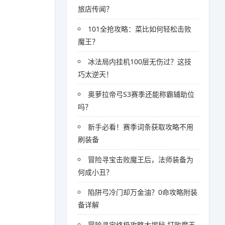
旅店传闻？
101全抢攻略：菜比如何轻松击败
魔王？
冰法局内挂机100层无伤过？这技
巧太逆天！
奥萝拉帝弓S3赛季还能称霸辅助位
吗？
新手必看！赛季词条获取攻略不用
刷装备
冒险寻宝击败魔王后，法师装备为
何成小丑？
陷阱弓冷门却万金油？0命攻略附装
备详解
冒险寻宝终极攻略大揭秘 打败魔王