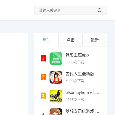
热门
点击
最新
魅影王座app
1
5000次下载
古代人生最新版
2
5000次下载
bikemayhem v1.6.2安卓版
3
4998次下载
梦想寿司店游戏 v4.14.1安卓版
4