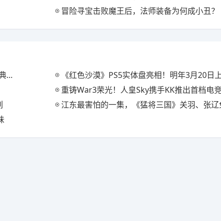
冒险寻宝击败魔王后，法师装备为何成小丑？
装
《红色沙漠》PS5实体盘亮相！明年3月20日
重铸War3荣光！人皇Sky携手KK推出首档电竞真人秀《寻找
列
江东最害怕的一集，《猛将三国》关羽、张辽免费扩展
味