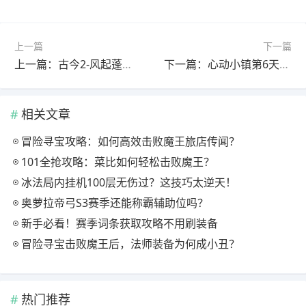
上一篇
下一篇
上一篇：古今2-风起蓬莱【百草巷】紫镰体系无尽幻境古器选择之百草巷
下一篇：心动小镇第6天丨淡紫小鸭子家具+粉红小鸭子拍照
相关文章
冒险寻宝攻略：如何高效击败魔王旅店传闻？
101全抢攻略：菜比如何轻松击败魔王？
冰法局内挂机100层无伤过？这技巧太逆天！
奥萝拉帝弓S3赛季还能称霸辅助位吗？
新手必看！赛季词条获取攻略不用刷装备
冒险寻宝击败魔王后，法师装备为何成小丑？
热门推荐