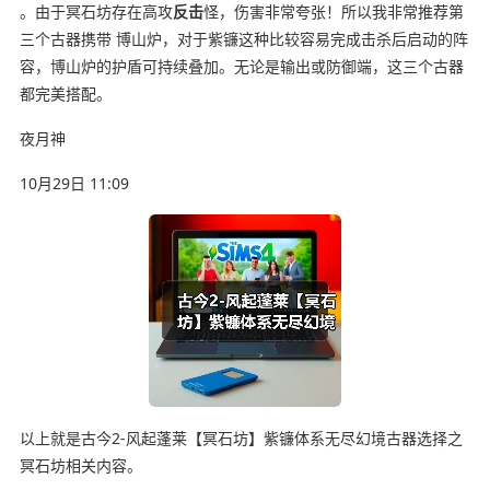
。由于冥石坊存在高攻
反击
怪，伤害非常夸张！所以我非常推荐第
三个古器携带 博山炉，对于紫镰这种比较容易完成击杀后启动的阵
容，博山炉的护盾可持续叠加。无论是输出或防御端，这三个古器
都完美搭配。
夜月神
10月29日 11:09
以上就是古今2-风起蓬莱【冥石坊】紫镰体系无尽幻境古器选择之
冥石坊相关内容。