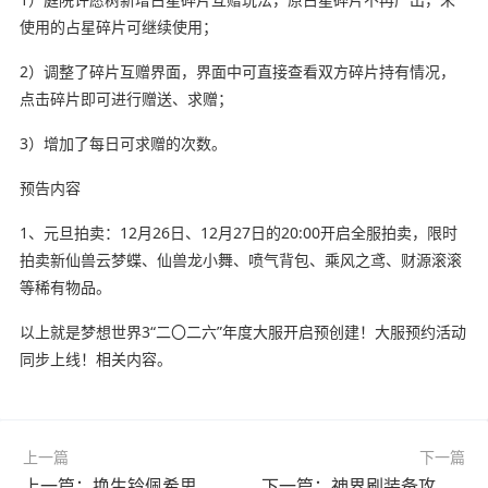
使用的占星碎片可继续使用；
2）调整了碎片互赠界面，界面中可直接查看双方碎片持有情况，
点击碎片即可进行赠送、求赠；
3）增加了每日可求赠的次数。
预告内容
1、元旦拍卖：12月26日、12月27日的20:00开启全服拍卖，限时
拍卖新仙兽云梦蝶、仙兽龙小舞、喷气背包、乘风之鸢、财源滚滚
等稀有物品。
以上就是梦想世界3“二〇二六”年度大服开启预创建！大服预约活动
同步上线！相关内容。
上一篇
下一篇
上一篇：换生铃佩希思攻略：角色养成与战斗技巧全解析
下一篇：神界刷装备攻略：龙裔高塔性价比碾压鹅城，自选城主更优？