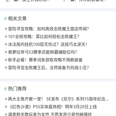
相关文章
冒险寻宝攻略：如何高效击败魔王旅店传闻？
101全抢攻略：菜比如何轻松击败魔王？
冰法局内挂机100层无伤过？这技巧太逆天！
奥萝拉帝弓S3赛季还能称霸辅助位吗？
新手必看！赛季词条获取攻略不用刷装备
冒险寻宝击败魔王后，法师装备为何成小丑？
热门推荐
两大主角齐聚一堂！ SE发布《尼尔》系列15周年纪念典藏套装
《红色沙漠》PS5实体盘亮相！明年3月20日上线
调查称半数玩家为女性 不愿发声只是怕被骚扰