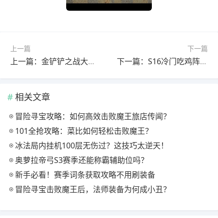
上一篇
下一篇
上一篇：金铲铲之战大龙含金量飙升？后期收益惊人！
下一篇：S16冷门吃鸡阵容推荐：皎月九五后排杀手搭配技巧
相关文章
冒险寻宝攻略：如何高效击败魔王旅店传闻？
101全抢攻略：菜比如何轻松击败魔王？
冰法局内挂机100层无伤过？这技巧太逆天！
奥萝拉帝弓S3赛季还能称霸辅助位吗？
新手必看！赛季词条获取攻略不用刷装备
冒险寻宝击败魔王后，法师装备为何成小丑？