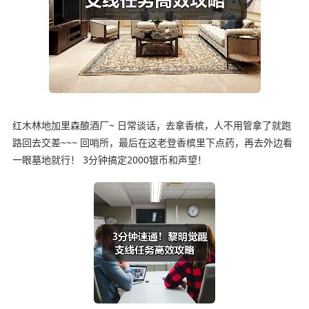
红木林地加里森酿酒厂~ 日常谈话，去拿香槟，人不用管拿了就跑
路回去交差~~~ 回哨所，最后在这老登香槟里下点药，再去外边看
一眼墓地就行！ 3分钟搞定2000银币和声望！