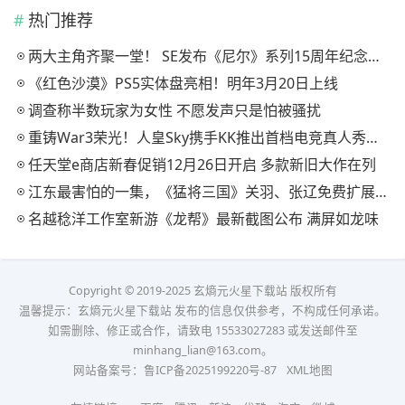
热门推荐
两大主角齐聚一堂！ SE发布《尼尔》系列15周年纪念典藏套装
《红色沙漠》PS5实体盘亮相！明年3月20日上线
调查称半数玩家为女性 不愿发声只是怕被骚扰
重铸War3荣光！人皇Sky携手KK推出首档电竞真人秀《寻找下一个Sky》
任天堂e商店新春促销12月26日开启 多款新旧大作在列
江东最害怕的一集，《猛将三国》关羽、张辽免费扩展包现已上线
名越稔洋工作室新游《龙帮》最新截图公布 满屏如龙味
Copyright © 2019-2025 玄熵元火星下载站 版权所有
温馨提示：玄熵元火星下载站 发布的信息仅供参考，不构成任何承诺。
如需删除、修正或合作，请致电 15533027283 或发送邮件至
minhang_lian@163.com。
网站备案号：
鲁ICP备2025199220号-87
XML地图