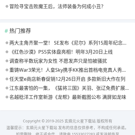
冒险寻宝击败魔王后，法师装备为何成小丑？
热门推荐
两大主角齐聚一堂！ SE发布《尼尔》系列15周年纪念典藏套装
《红色沙漠》PS5实体盘亮相！明年3月20日上线
调查称半数玩家为女性 不愿发声只是怕被骚扰
重铸War3荣光！人皇Sky携手KK推出首档电竞真人秀《寻找下一个Sky》
任天堂e商店新春促销12月26日开启 多款新旧大作在列
江东最害怕的一集，《猛将三国》关羽、张辽免费扩展包现已上线
名越稔洋工作室新游《龙帮》最新截图公布 满屏如龙味
Copyright © 2019-2025 玄熵元火星下载站 版权所有
温馨提示：玄熵元火星下载站 发布的信息仅供参考，不构成任何承诺。
如需删除、修正或合作，请致电 15533027283 或发送邮件至