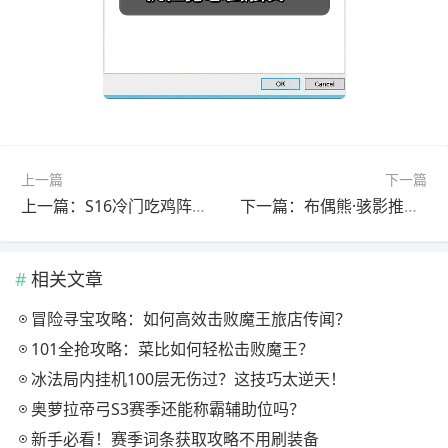
上一篇
下一篇
上一篇：S16冷门吃鸡阵容推荐：皎月九五后排杀手搭配技巧
下一篇：布偶熊·骇影推想视限版本奖励资源怎么获取？
相关文章
冒险寻宝攻略：如何高效击败魔王旅店传闻？
101全抢攻略：菜比如何轻松击败魔王？
冰法局内挂机100层无伤过？这技巧太逆天！
奥萝拉帝弓S3赛季还能称霸辅助位吗？
新手必看！赛季词条获取攻略不用刷装备