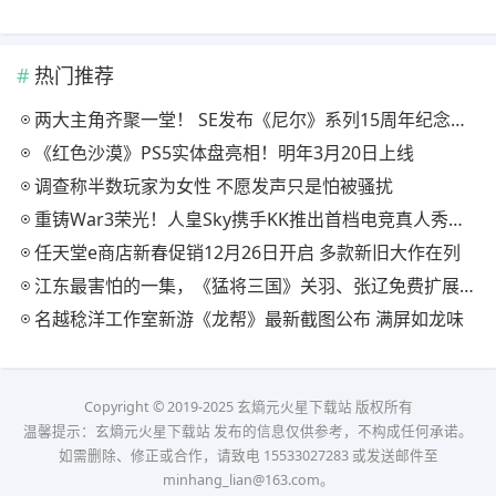
热门推荐
两大主角齐聚一堂！ SE发布《尼尔》系列15周年纪念典藏套装
《红色沙漠》PS5实体盘亮相！明年3月20日上线
调查称半数玩家为女性 不愿发声只是怕被骚扰
重铸War3荣光！人皇Sky携手KK推出首档电竞真人秀《寻找下一个Sky》
任天堂e商店新春促销12月26日开启 多款新旧大作在列
江东最害怕的一集，《猛将三国》关羽、张辽免费扩展包现已上线
名越稔洋工作室新游《龙帮》最新截图公布 满屏如龙味
Copyright © 2019-2025 玄熵元火星下载站 版权所有
温馨提示：玄熵元火星下载站 发布的信息仅供参考，不构成任何承诺。
如需删除、修正或合作，请致电 15533027283 或发送邮件至
minhang_lian@163.com。