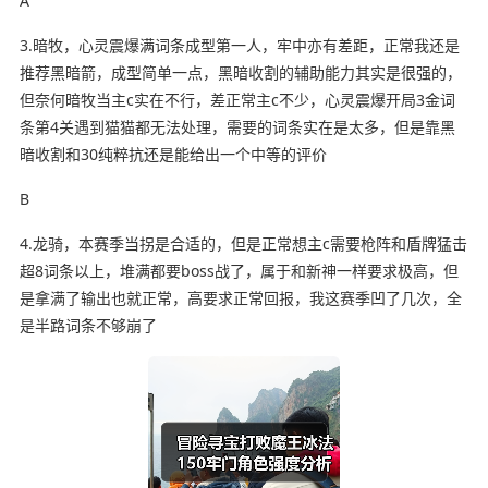
A
3.暗牧，心灵震爆满词条成型第一人，牢中亦有差距，正常我还是
推荐黑暗箭，成型简单一点，黑暗收割的辅助能力其实是很强的，
但奈何暗牧当主c实在不行，差正常主c不少，心灵震爆开局3金词
条第4关遇到猫猫都无法处理，需要的词条实在是太多，但是靠黑
暗收割和30纯粹抗还是能给出一个中等的评价
B
4.龙骑，本赛季当拐是合适的，但是正常想主c需要枪阵和盾牌猛击
超8词条以上，堆满都要boss战了，属于和新神一样要求极高，但
是拿满了输出也就正常，高要求正常回报，我这赛季凹了几次，全
是半路词条不够崩了