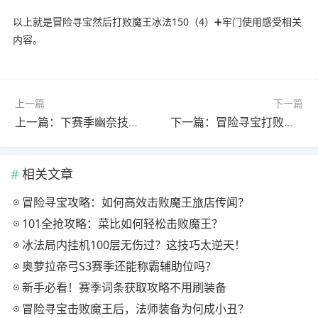
以上就是冒险寻宝然后打败魔王冰法150（4）➕牢门使用感受相关
内容。
上一篇
下一篇
上一篇：下赛季幽奈技能优化：幻象强化与清杂效率突破解析
下一篇：冒险寻宝打败魔王S3赛季101难全自动全抢攻略
相关文章
冒险寻宝攻略：如何高效击败魔王旅店传闻？
101全抢攻略：菜比如何轻松击败魔王？
冰法局内挂机100层无伤过？这技巧太逆天！
奥萝拉帝弓S3赛季还能称霸辅助位吗？
新手必看！赛季词条获取攻略不用刷装备
冒险寻宝击败魔王后，法师装备为何成小丑？