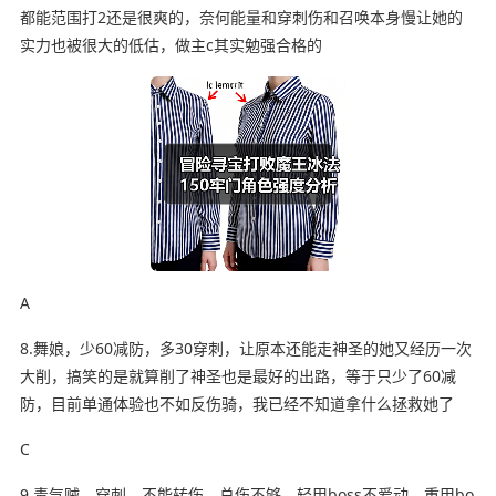
都能范围打2还是很爽的，奈何能量和穿刺伤和召唤本身慢让她的
实力也被很大的低估，做主c其实勉强合格的
A
8.舞娘，少60减防，多30穿刺，让原本还能走神圣的她又经历一次
大削，搞笑的是就算削了神圣也是最好的出路，等于只少了60减
防，目前单通体验也不如反伤骑，我已经不知道拿什么拯救她了
C
9.毒气贼，穿刺，不能转伤，总伤不够，轻甲boss不爱动，重甲bo