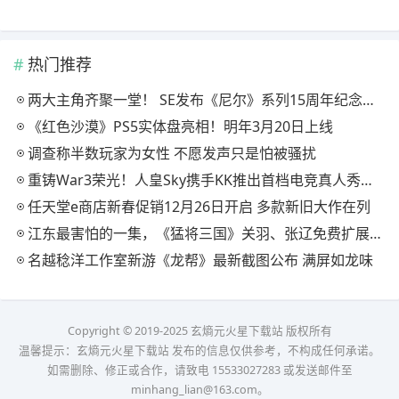
热门推荐
两大主角齐聚一堂！ SE发布《尼尔》系列15周年纪念典藏套装
《红色沙漠》PS5实体盘亮相！明年3月20日上线
调查称半数玩家为女性 不愿发声只是怕被骚扰
重铸War3荣光！人皇Sky携手KK推出首档电竞真人秀《寻找下一个Sky》
任天堂e商店新春促销12月26日开启 多款新旧大作在列
江东最害怕的一集，《猛将三国》关羽、张辽免费扩展包现已上线
名越稔洋工作室新游《龙帮》最新截图公布 满屏如龙味
Copyright © 2019-2025 玄熵元火星下载站 版权所有
温馨提示：玄熵元火星下载站 发布的信息仅供参考，不构成任何承诺。
如需删除、修正或合作，请致电 15533027283 或发送邮件至
minhang_lian@163.com。