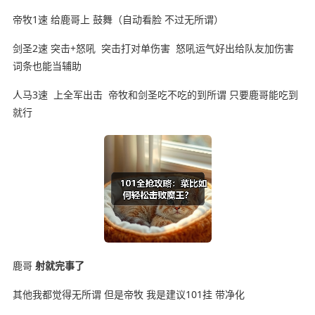
帝牧1速 给鹿哥上 鼓舞（自动看脸 不过无所谓）
剑圣2速 突击+怒吼 突击打对单伤害 怒吼运气好出给队友加伤害
词条也能当辅助
人马3速 上全军出击 帝牧和剑圣吃不吃的到所谓 只要鹿哥能吃到
就行
鹿哥
射就完事了
其他我都觉得无所谓 但是帝牧 我是建议101挂 带净化