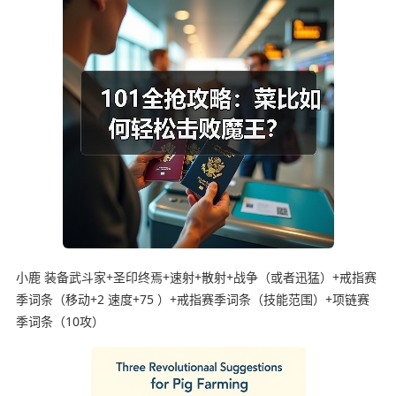
小鹿 装备武斗家+圣印终焉+速射+散射+战争（或者迅猛）+戒指赛
季词条（移动+2 速度+75 ）+戒指赛季词条（技能范围）+项链赛
季词条（10攻）