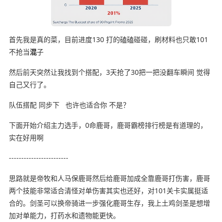
首先我是真的菜，目前进度130 打的磕磕碰碰，刷材料也只敢101
不抢当
混
子
然后前天突然让我找到个搭配，3天抢了30把一把没翻车瞬间 觉得
自己又行了。
队伍搭配 同步下 也许也适合你 不是？
下面开始介绍主力选手，0命鹿哥，鹿哥霸榜排行榜是有道理的，
实在好用啊
------------------------
思路就是帝牧和人马保鹿哥然后给鹿哥加成全靠鹿哥打伤害，鹿哥
两个技能非常适合清怪对单伤害其实也还好，对101关卡实属挺适
合的。剑圣可以换帝骑进一步强化鹿哥生存，我上土鸡剑圣是想增
加对单能力，打药水和遗物能更快。