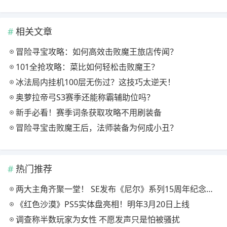
相关文章
冒险寻宝攻略：如何高效击败魔王旅店传闻？
101全抢攻略：菜比如何轻松击败魔王？
冰法局内挂机100层无伤过？这技巧太逆天！
奥萝拉帝弓S3赛季还能称霸辅助位吗？
新手必看！赛季词条获取攻略不用刷装备
冒险寻宝击败魔王后，法师装备为何成小丑？
热门推荐
两大主角齐聚一堂！ SE发布《尼尔》系列15周年纪念典藏套装
《红色沙漠》PS5实体盘亮相！明年3月20日上线
调查称半数玩家为女性 不愿发声只是怕被骚扰