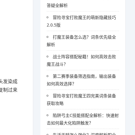
答疑全解析
冒险寻宝打败魔王的萌新隐藏技巧
2.0.5版
打魔王装备怎么选？词条优先级全
解析
战士阵容搭配秘籍！如何高效击败
魔王战斗？
第二赛季装备筛选指南，输出装备
头发染成
如何高效选择？
复制过来
冒险寻宝打败魔王四完美词条装备
获取攻略
陷阱弓主C技能搭配全解析：快速射
击如何最大化陷阱触发？
生活天赋怎么强化？深度解析职业