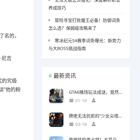
养成技巧
冒险寻宝打败魔王必备！防御词条
怎么选？保姆级攻略来了
了名的，
寒冰纪元S4赛季词条曝光：新势力
与大BOSS挑战指南
·尼吉
最新资讯
式的究极
谈”他的粉
GTA6赌场玩法成谜，竟然面临全球50国封禁风险
01-16
牌佬无法抗拒的“少女尖塔”竟然是个搜打撤？
03-16
曾被装机佬占领！大耳朵图图贴吧重归故主