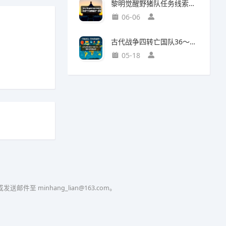
黎明觉醒野猪队任务线索断了如何继续？野猪王称号获取攻略
06-06
古代战争四转亡国队36～38图部分推图记录
05-18
至 minhang_lian@163.com。