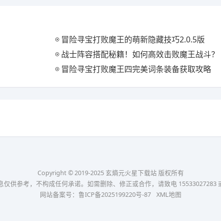
冒险寻宝打败魔王的萌新隐藏技巧2.0.5版
战士阵容搭配秘籍！如何高效击败魔王战斗？
冒险寻宝打败魔王四完美词条装备获取攻略
Copyright © 2019-2025 玄熵元火星下载站 版权所有
考，不构成任何承诺。如需删除、修正或合作，请致电 15533027283 或发送邮件
网站备案号：
鲁ICP备2025199220号-87
XML地图