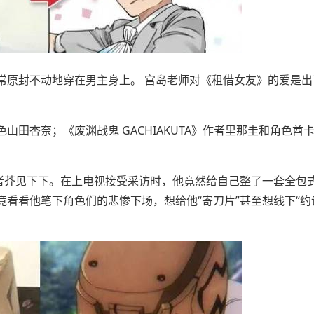
常原封不动地穿在男主身上。 宫岛老师对《租借女友》的爱是出
田杏奈；《废渊战鬼 GACHIAKUTA》作者里那圭和角色酋卡
作者芥见下下。在上电视接受采访时，他竟然给自己整了一套全包
看看他笔下角色们的悲惨下场，想给他“寄刀片”甚至想线下“约