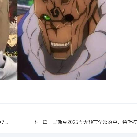
上一篇：开发时电脑突然播放恐怖动画，竟让《最终幻想7》制作人心脏病发作