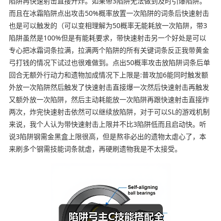
陷阱再快速射击直接开炸。如果带3陷阱无法做到及时引爆陷阱。
而且在冰霜陷阱点出攻击50%概率放置一次陷阱的词条后快速射击
也是可以触发的（可以变相理解为50概率无能耗放一次陷阱，带3
陷阱虽然是100%但是有能耗要求，带快速射击另一个好处是可以
专心把冰霜词条拉满，拉满两个陷阱的所有关键词条反正我带黄金
弓打钱的情况下试过也很难做到。点出50概率攻击放陷阱词条后单
回合无额外行动力和遗物加成情况下上限是:普攻加6能同时触发额
外放一次陷阱然后触发了快速射击直接爆一次然后快速射击再触发
又额外放一次陷阱，然后主动耗能放一次陷阱再跟快速射击直接炸
两次，炸完快速射击依然可以继续放陷阱，对于可以SL的游戏机制
来说，我个人认为带快速射击上限并不比3陷阱低而且启动快。听
说3陷阱钢需金黑盒上限很高，但是熬非必出的遗物太虐心了，本
来刷多个钢需技能词条就虐，再硬刷遗物我是不太接受。