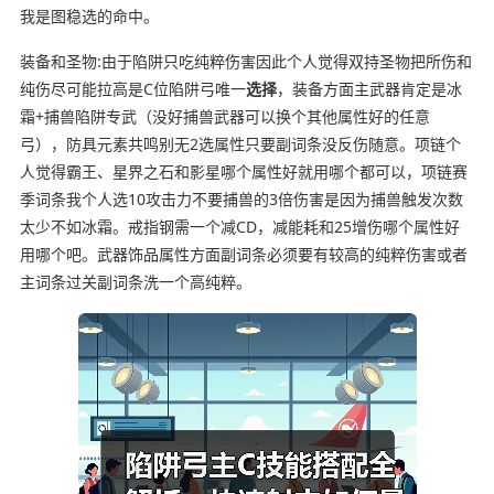
我是图稳选的命中。
装备和圣物:由于陷阱只吃纯粹伤害因此个人觉得双持圣物把所伤和
纯伤尽可能拉高是C位陷阱弓唯一
选择
，装备方面主武器肯定是冰
霜+捕兽陷阱专武（没好捕兽武器可以换个其他属性好的任意
弓），防具元素共鸣别无2选属性只要副词条没反伤随意。项链个
人觉得霸王、星界之石和影星哪个属性好就用哪个都可以，项链赛
季词条我个人选10攻击力不要捕兽的3倍伤害是因为捕兽触发次数
太少不如冰霜。戒指钢需一个减CD，减能耗和25增伤哪个属性好
用哪个吧。武器饰品属性方面副词条必须要有较高的纯粹伤害或者
主词条过关副词条洗一个高纯粹。