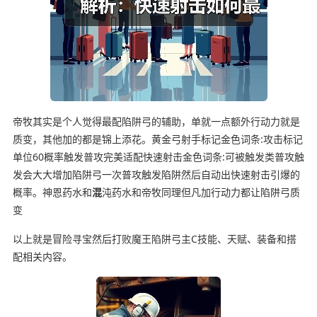
帝牧其实是个人觉得最配陷阱弓的辅助，单就一点额外行动力就是
质变，其他加的都是锦上添花。黄金弓射手标记金色词条:攻击标记
单位60概率触发普攻完美适配快速射击金色词条:可被触发类普攻触
发会大大增加陷阱弓一次普攻触发陷阱然后自动出快速射击引爆的
概率。神恩药水和
混
沌药水和帝牧同理但凡加行动力都让陷阱弓质
变
以上就是冒险寻宝然后打败魔王陷阱弓主C技能、天赋、装备和搭
配相关内容。