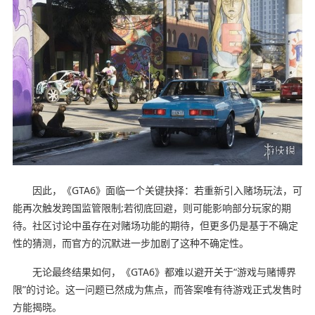
因此，《GTA6》面临一个关键抉择：若重新引入赌场玩法，可
能再次触发跨国监管限制;若彻底回避，则可能影响部分玩家的期
待。社区讨论中虽存在对赌场功能的期待，但更多仍是基于不确定
性的猜测，而官方的沉默进一步加剧了这种不确定性。
无论最终结果如何，《GTA6》都难以避开关于“游戏与赌博界
限”的讨论。这一问题已然成为焦点，而答案唯有待游戏正式发售时
方能揭晓。