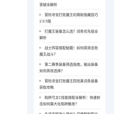
答疑全解析
冒险寻宝打败魔王的萌新隐藏技巧
2.0.5版
打魔王装备怎么选？词条优先级全
解析
战士阵容搭配秘籍！如何高效击败
魔王战斗？
第二赛季装备筛选指南，输出装备
如何高效选择？
冒险寻宝打败魔王四完美词条装备
获取攻略
陷阱弓主C技能搭配全解析：快速射
击如何最大化陷阱触发？
生活天赋怎么强化？深度解析职业