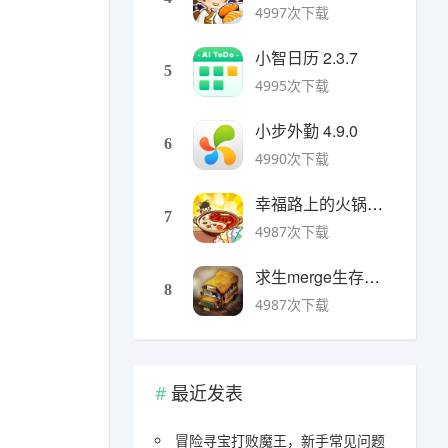
4997次下载
小智日历 2.3.7
5
4995次下载
小步外勤 4.9.0
6
4990次下载
幸福路上的火锅店官方版 v5.3.5安卓版
7
4987次下载
求生merge生存之地手机版 v1.48.0安卓版
8
4987次下载
最近发表
冒险寻宝打败魔王，新手常见问题