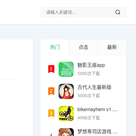
热门
点击
最新
魅影王座app
1
5000次下载
古代人生最新版
2
5000次下载
bikemayhem v1.6.2安卓版
3
4998次下载
梦想寿司店游戏 v4.14.1安卓版
4