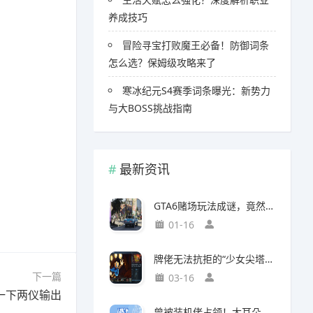
养成技巧
冒险寻宝打败魔王必备！防御词条
怎么选？保姆级攻略来了
寒冰纪元S4赛季词条曝光：新势力
与大BOSS挑战指南
最新资讯
GTA6赌场玩法成谜，竟然面临全球50国封禁风险
01-16
牌佬无法抗拒的“少女尖塔”竟然是个搜打撤？
下一篇
03-16
一下两仪输出
曾被装机佬占领！大耳朵图图贴吧重归故主