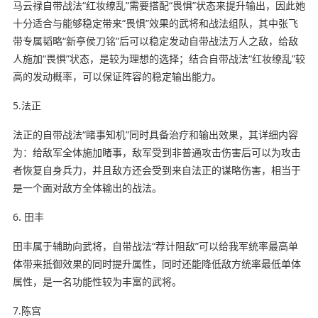
马云禄自带战法“红妆缭乱”需要搭配“畏惧”状态来提升输出，因此她
十分适合与能够稳定带来“畏惧”效果的武将和战法组队，其中张飞
带专属韬略“新亭侯刀铭”后可以稳定发动自带战法万人之敌，给敌
人施加“畏惧”状态，是较为理想的选择；结合自带战法“红妆缭乱”较
高的发动概率，可以保证阵容的稳定输出能力。
5.法正
法正的自带战法“睹事知机”同时具备治疗和输出效果，其详细内容
为：给敌军全体施加睹事，敌军受到非普通攻击伤害后可以为攻击
者恢复自身兵力，并且敌方还会受到来自法正的谋略伤害，相当于
是一个面对敌方全体输出的战法。
6. 田丰
田丰属于辅助向武将，自带战法“荐计阻敌”可以给我军统率最高单
体带来抵御效果的同时提升属性，同时还能降低敌方统率最低单体
属性，是一名功能性较为丰富的武将。
7.陈宫