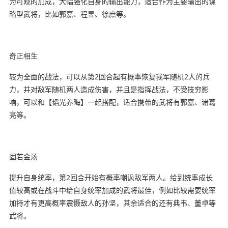
为可观的加成，大幅强化自身的输出能力，适合作为主要输出的谋
略型武将，比如郭嘉、程昱、徐庶等。
奇正相生
较为全面的战法，可以从第2回合起有概率恢复我军随机2人的兵
力，并对敌军随机两人造成伤害，并且是指挥战法，不受技穷影
响，可以和【韬光养晦】一起搭配，适合携带的武将有郭嘉、诸葛
亮等。
固若金汤
提升自身统率，第2回合开始有概率嘲讽敌军两人。给到统率成长
值较高或在战斗中给自身统率加成的武将最佳，例如比较需要统率
加持才有更高概率震慑敌人的孙坚，其余适合的还有典韦、董卓等
武将。