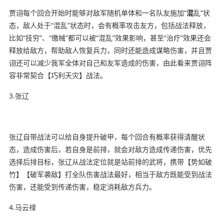
贾诩每个回合开始时能够对敌军随机单体和一名队友施加“
混
乱”状
态，敌人处于“混乱”状态时，会有概率攻击友方，包括战法释放，
比如“技穷”、“缴械”都可以被“混乱”效果影响，甚至“治疗”效果还会
释放给敌方，帮助敌人恢复兵力，同时还能造成谋略伤害，并且贾
诩还可以减少我军全体对自己和友军造成的伤害，由此看来贾诩阵
容非常契合【巧利天灾】战法。
3.张辽
张辽自带战法可以给自身提升破甲，每个回合有概率获得清醒状
态，造成伤害后，若自身是前排，就会对敌方造成传递伤害，优先
选择后排目标，张辽从战法定位就是站前排的武将，携带【势如破
竹】【破军袭敌】打全队伤害战法最好，相当于敌方既能受到战法
伤害，还能受到传递伤害，稳定消耗敌方兵力。
4.马云禄