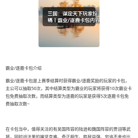
霸业/逐鹿卡包介绍
霸业/逐鹿卡包是上赛季结算时获得霸业/逐鹿奖励的玩家的卡包，
主公可以抽取50次，其中结算类型为霸业的玩家将获得10次霸业卡
包免费抽取次数，而结算类型为逐鹿的玩家是获得5次逐鹿卡包免
费抽取次数~
在卡包当中，值得关注的有吴国阵容的陆逊和魏国阵容的贾诩等武
将，同时战法里的摧坚克难、奇正相生、胜敌益强、穷追不舍也比