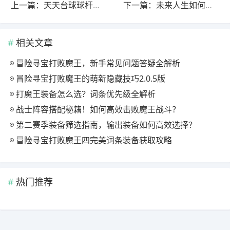
上一篇：天天台球球杆档案：青龙偃月｜八方来财｜鹤舞玄羽
下一篇：未来人生如何攻略好友高魅力收藏角色……
相关文章
冒险寻宝打败魔王，新手常见问题答疑全解析
冒险寻宝打败魔王的萌新隐藏技巧2.0.5版
打魔王装备怎么选？词条优先级全解析
战士阵容搭配秘籍！如何高效击败魔王战斗？
第二赛季装备筛选指南，输出装备如何高效选择？
冒险寻宝打败魔王四完美词条装备获取攻略
热门推荐
Copyright © 2019-2025 玄熵元火星下载站 版权所有