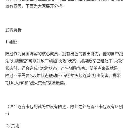
较有意思，下面为大家展开分析~
武将解析
1.陆逊
陆逊作为吴国阵容的核心成员，拥有出色的输出能力，他的自带战
法“火烧连营”可以对敌军施加“火攻”状态，如果敌军已经处于“火攻”
状态时，还会造成“焚烧”状态，产生谋略伤害。简单点来说就是，
陆逊非常需要“火攻”状态联动自带战法“火烧连营”打出伤害。携带
“狂风大作”和“烈火焚营”战法最佳。
（注：逐鹿卡包的武将中没有陆逊，除此之外与霸业卡包没有区别
~）
2. 贾诩