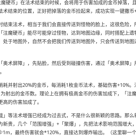
注魔硬币」在法术结束的时候，会将用于伤害加成的金币掉落，
法术结束的位置，正好把掉落的金币捡起来，成功实现一键撒币
时结束法术，相当于我们会直接传送到怪物的脸上，这很危险，
「注魔硬币」能尽可能穿过怪物，达到地图边缘，同时搭配上遗
」处于地图外，自然不会把我们传送到地图外，只会传送到地图
「奥术屏障」，先贴脸，然后受到碰撞伤害，通过「奥术屏障」
o。
耗并射出20%的金币，每消耗1枚金币法术，基础伤害+10%。
）为射出的金币数。理论上在拥有极高金币的伤害加成下，「注
更高的伤害加成了。
载」等法术增强已经成为过去式，不是什么很新颖的思路。那么
为新贵，几个「范围增强」+「聚爆」，先把法术影响范围增大
少1m，最终伤害就会*120%，直接达到爆炸输出。（这里聊一