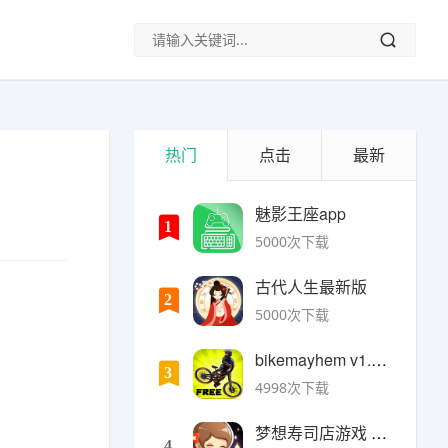
热门
点击
最新
魅影王座app
1
5000次下载
古代人生最新版
2
5000次下载
bikemayhem v1.6.2安卓版
3
4998次下载
梦想寿司店游戏 v4.14.1安卓版
4