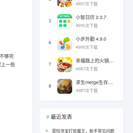
4997次下载
小智日历 2.3.7
5
4995次下载
小步外勤 4.9.0
6
4990次下载
是不够完
幸福路上的火锅店官方版 v5.3.5安卓版
配上一些
7
4987次下载
求生merge生存之地手机版 v1.48.0安卓版
8
4987次下载
最近发表
冒险寻宝打败魔王，新手常见问题