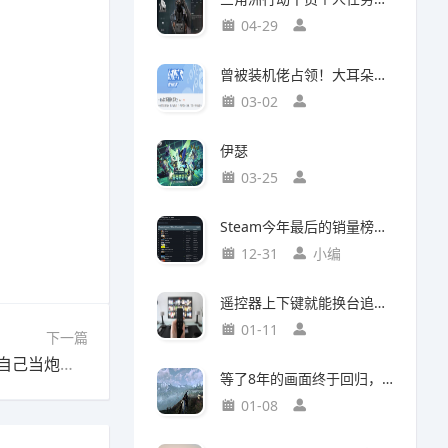
04-29
曾被装机佬占领！大耳朵图图贴吧重归故主
03-02
伊瑟
03-25
Steam今年最后的销量榜！最后赢家不是《光与影：33号远征队》
12-31
小编
遥控器上下键就能换台追剧，这款神器竟然打破了传统电视的所有限制
01-11
下一篇
下一篇：魔法工艺【魔法工艺】不屈巨灵，我用自己当炮弹！
等了8年的画面终于回归，这个Mod竟然让《巫师3》重现当年神级预告
01-08