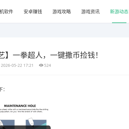
机软件
安卓赚钱
游戏攻略
游戏资讯
新游动态
！
艺】一拳超人，一键撒币捡钱！
2026-05-22 17:21
524
下：