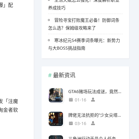
爆」配
养成技巧
冒险寻宝打败魔王必备！防御词条
怎么选？保姆级攻略来了
寒冰纪元S4赛季词条曝光：新势力
与大BOSS挑战指南
最新资讯
GTA6赌场玩法成谜，竟然面临全球50国封禁风险
01-16
发「注魔
淘金者软
牌佬无法抗拒的“少女尖塔”竟然是个搜打撤？
03-16
三角洲行动干员个人任务一览及完成建议【无名篇】