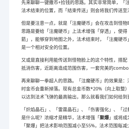
先来聊聊一键撒币+捡钱的思路。其实非常简单，「
法术结束的位置，而「结束传送」则会将我们传送至
但是要注意一点，就是「注魔硬币」会在攻击到怪物
思路是要给「注魔硬币」上法术增强「穿透」，使得
箭」，能够穿到地图之外，法术结束时，「注魔硬币
是一个相对安全的位置。
又或是直接利用能传送到怪物脸上的这个特性，搭配
抵消伤害，近距离造成范围伤害，一套完美的comb
再来聊聊一拳超人的思路。「注魔硬币」的效果是：消
时金币会重新掉落。现有总金币数*20%（向上取整
以达到法术飞弹的最高输出，那么就看我们如何给到
「炽焰晶石」、「雷霆晶石」、「伤害强化」、「过
是什么呢？浓缩才是精华，法术增强「
聚爆
」或将成
「聚爆」把法术影响范围减小至55%，法术范围每减