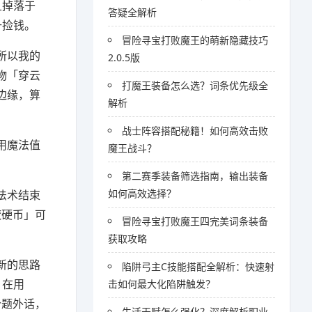
且掉落于
答疑全解析
+捡钱。
冒险寻宝打败魔王的萌新隐藏技巧
所以我的
2.0.5版
物「穿云
打魔王装备怎么选？词条优先级全
边缘，算
解析
战士阵容搭配秘籍！如何高效击败
用魔法值
魔王战斗？
第二赛季装备筛选指南，输出装备
如何高效选择？
法术结束
魔硬币」可
冒险寻宝打败魔王四完美词条装备
获取攻略
新的思路
陷阱弓主C技能搭配全解析：快速射
，在用
击如何最大化陷阱触发？
个题外话，
生活天赋怎么强化？深度解析职业