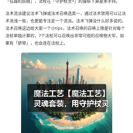
「狂躁的妖精」，法杖在「守护杖灵+」的操纵下算是未手持。
法术流派建议法术飞弹或法术召唤选其一，通过法术禁用可以让法
术池浅一些，也更能专注走一个流派。法术飞弹没什么好多说的，
法术召唤这边给大家一个小tips，法术召唤的召唤上限是针对每个
法杖单独计算的，7个法杖可以召唤出非常可观的召唤物大军，如
果有「脐带」，也会连在法杖上。