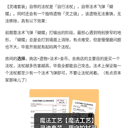
【灵魂套装」自带的法杖是「自行法杖」，自带法术飞弹「蝴
蝶」。同时还会有一个独特遗物「灵之镜」，该遗物无法重铸，无
法移除，具有以下效果：
前期靠法术飞弹「蝴蝶」打输出的阶段，最担心遇到特别狭窄的地
形，「蝴蝶」总是会打到墙面上消除，有点难受，但是慢慢磨问题
也不大，毕竟开局就有起码两个法杖。
房间的
选择
，商店>遗物>法术>金币，去商店的主要目的是买一个
法杖，法杖越多伤害越高，毕竟全都能自己攻击。法术上保证每一
个法杖都至少有一个法术飞弹即可，不要让法杖闲着。（有点资本
家那味儿了）