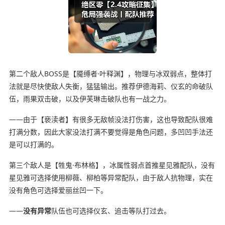
第二个敌人BOSS是【魇缚者·叶释渊】，物理与冰双弱点，整体打
法就是尽快使敌人失衡，猛猛输出。推荐伊德海莉、仪玄的命破队
伍，雨果双击破，以及伊芙琳击破队也有一战之力。
——由于【亵渎者】有很多无敌帧没法打伤害，这也导致配队很难
打满分数，因此大家没法打满不要觉得是角色问题，多凹凹手法还
是可以打满的。
第三个敌人是【牲鬼·布林格】，冰属性弱点首推星见雅配队，没有
星见雅可选择使用柳薇、柳柏等异常配队，由于敌人抗物理，实在
没有角色可选择爱丽丝凹一下。
——
没有异常
队伍也可选择仪玄、追击等队打过去。