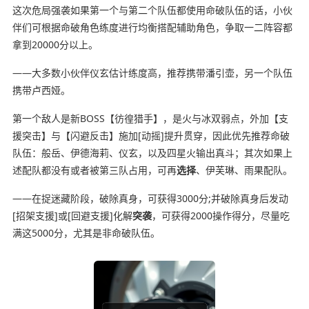
这次危局强袭如果第一个与第二个队伍都使用命破队伍的话，小伙
伴们可根据命破角色练度进行均衡搭配辅助角色，争取一二阵容都
拿到20000分以上。
——大多数小伙伴仪玄估计练度高，推荐携带潘引壶，另一个队伍
携带卢西娅。
第一个敌人是新BOSS【彷徨猎手】，是火与冰双弱点，外加【支
援突击】与【闪避反击】施加[动摇]提升贯穿，因此优先推荐命破
队伍：般岳、伊德海莉、仪玄，以及四星火输出真斗；其次如果上
述配队都没有或者被第三队占用，可再
选择
、伊芙琳、雨果配队。
——在捉迷藏阶段，破除真身，可获得3000分;并破除真身后发动
[招架支援]或[回避支援]化解
突袭
，可获得2000操作得分，尽量吃
满这5000分，尤其是非命破队伍。