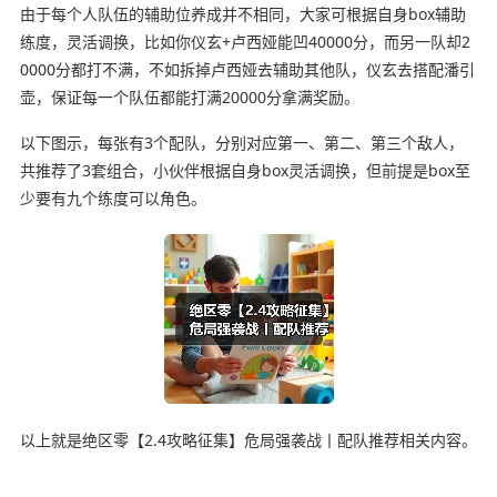
由于每个人队伍的辅助位养成并不相同，大家可根据自身box辅助
练度，灵活调换，比如你仪玄+卢西娅能凹40000分，而另一队却2
0000分都打不满，不如拆掉卢西娅去辅助其他队，仪玄去搭配潘引
壶，保证每一个队伍都能打满20000分拿满奖励。
以下图示，每张有3个配队，分别对应第一、第二、第三个敌人，
共推荐了3套组合，小伙伴根据自身box灵活调换，但前提是box至
少要有九个练度可以角色。
以上就是绝区零【2.4攻略征集】危局强袭战丨配队推荐相关内容。