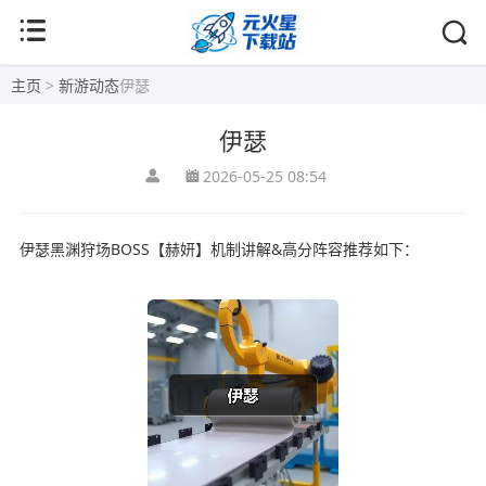
主页
>
新游动态
伊瑟
伊瑟
2026-05-25 08:54
伊瑟黑渊狩场BOSS【赫妍】机制讲解&高分阵容推荐如下：