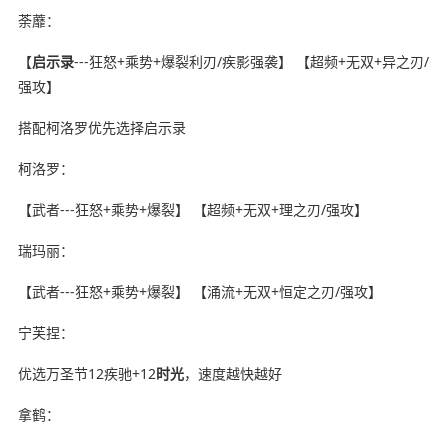
荼蘼：
【
启示录
---狂怒+乘势+爆裂利刃/疾影强袭】 【超频+无双+异之刃/
强攻】
搭配柯洛罗优先选择启示录
柯洛罗：
【武者---狂怒+乘势+爆裂】 【超频+无双+理之刃/强攻】
瑞玛丽：
【武者---狂怒+乘势+爆裂】 【涌流+无双+恒定之刃/强攻】
宁芙捏：
优选万圣节12疾驰+12
时光
，速度越快越好
拿鹤：