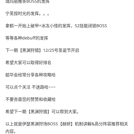
瑞玛丽推条BOSS的发挥
宁芙捏时光的发挥。。。
拿鹤一开始上破甲+冰冻小怪的发挥，S2技能闭锁BOSS
等等各种debuff的发挥
下一期【黑渊狩猎】12/25号圣诞节开启
希望大家可以取得好排名
韶华会经常分享各种攻略哈
可以点个关注 不迷路哈~~~
不要吝啬您的赞赞和收藏哈
希望下一期【黑渊狩猎】可以帮到大家。
以上就是伊瑟黑渊狩场BOSS【赫妍】机制讲解&高分阵容推荐相关
内容。