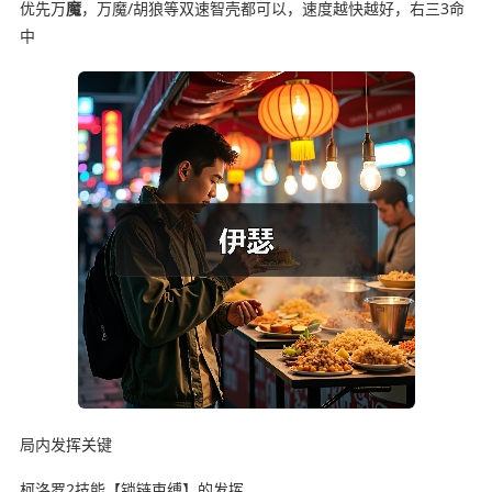
优先万
魔
，万魔/胡狼等双速智壳都可以，速度越快越好，右三3命
中
局内发挥关键
柯洛罗2技能【锁链束缚】的发挥