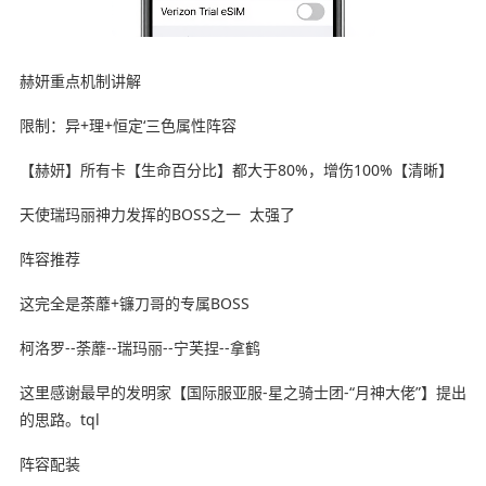
赫妍重点机制讲解
限制：异+理+恒定‘三色属性阵容
【赫妍】所有卡【生命百分比】都大于80%，增伤100%【清晰】
天使瑞玛丽神力发挥的BOSS之一 太强了
阵容推荐
这完全是荼蘼+镰刀哥的专属BOSS
柯洛罗--荼蘼--瑞玛丽--宁芙捏--拿鹤
这里感谢最早的发明家【国际服亚服-星之骑士团-“月神大佬”】提出
的思路。tql
阵容配装