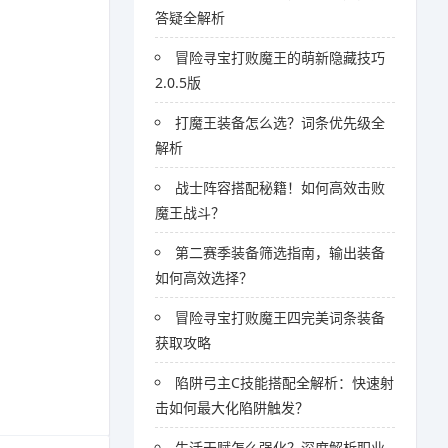
答疑全解析
冒险寻宝打败魔王的萌新隐藏技巧
2.0.5版
打魔王装备怎么选？词条优先级全
解析
战士阵容搭配秘籍！如何高效击败
魔王战斗？
第二赛季装备筛选指南，输出装备
如何高效选择？
冒险寻宝打败魔王四完美词条装备
获取攻略
陷阱弓主C技能搭配全解析：快速射
击如何最大化陷阱触发？
生活天赋怎么强化？深度解析职业