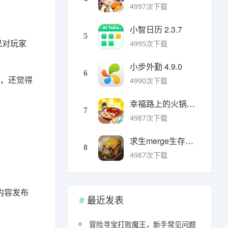
4997次下载
小智日历 2.3.7
5
己对玩家
4995次下载
小步外勤 4.9.0
6
，还觉得
4990次下载
幸福路上的火锅店官方版 v5.3.5安卓版
7
4987次下载
求生merge生存之地手机版 v1.48.0安卓版
8
4987次下载
内容发布
最近发表
冒险寻宝打败魔王，新手常见问题