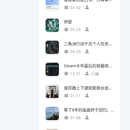
03-02
伊瑟
03-25
三角洲行动干员个人任务一览及完成建议【无名篇】
04-29
Steam今年最后的销量榜！最后赢家不是《光与影：33号远征队》
12-31
小编
遥控器上下键就能换台追剧，这款神器竟然打破了传统电视的所有限制
01-11
等了8年的画面终于回归，这个Mod竟然让《巫师3》重现当年神级预告
01-08