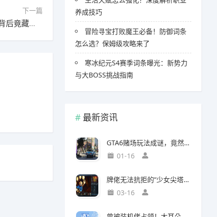
下一篇
养成技巧
下一篇：《剑星》女主爆红后晒美照，完美身材背后竟藏这个秘密
冒险寻宝打败魔王必备！防御词条
怎么选？保姆级攻略来了
寒冰纪元S4赛季词条曝光：新势力
与大BOSS挑战指南
最新资讯
GTA6赌场玩法成谜，竟然面临全球50国封禁风险
01-16
牌佬无法抗拒的“少女尖塔”竟然是个搜打撤？
03-16
曾被装机佬占领！大耳朵图图贴吧重归故主