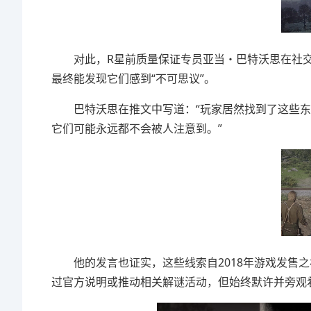
对此，R星前质量保证专员亚当・巴特沃思在社交
最终能发现它们感到“不可思议”。
巴特沃思在推文中写道：“玩家居然找到了这些东
它们可能永远都不会被人注意到。”
他的发言也证实，这些线索自2018年游戏发售之
过官方说明或推动相关解谜活动，但始终默许并旁观