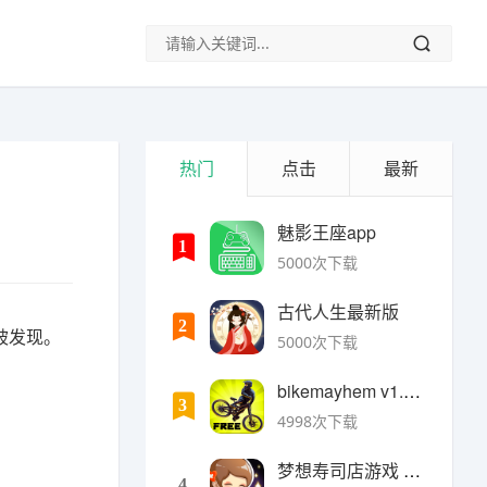
热门
点击
最新
魅影王座app
1
5000次下载
古代人生最新版
2
被发现。
5000次下载
bikemayhem v1.6.2安卓版
3
4998次下载
梦想寿司店游戏 v4.14.1安卓版
4