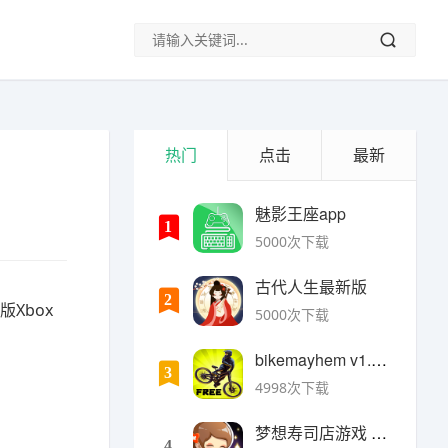
热门
点击
最新
魅影王座app
1
5000次下载
古代人生最新版
2
C版Xbox
5000次下载
bikemayhem v1.6.2安卓版
3
4998次下载
梦想寿司店游戏 v4.14.1安卓版
4