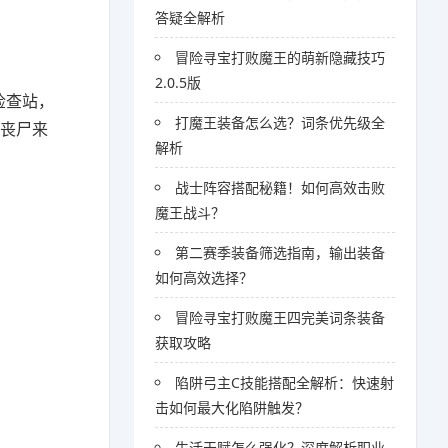
答疑全解析
冒险寻宝打败魔王的萌新隐藏技巧
2.0.5版
个检查站，
打魔王装备怎么选？词条优先级全
御丧尸来
解析
战士阵容搭配秘籍！如何高效击败
魔王战斗？
第二赛季装备筛选指南，输出装备
如何高效选择？
冒险寻宝打败魔王四完美词条装备
获取攻略
陷阱弓主C技能搭配全解析：快速射
击如何最大化陷阱触发？
生活天赋怎么强化？深度解析职业