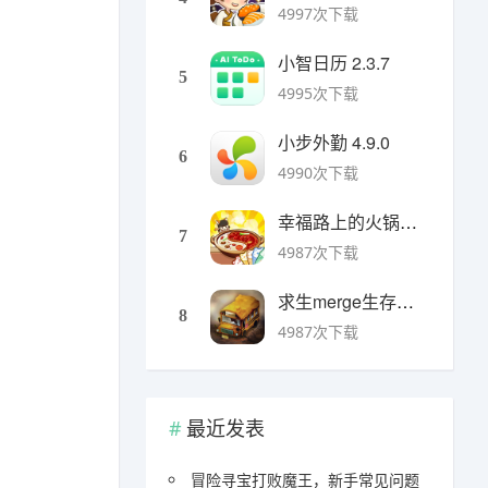
4997次下载
小智日历 2.3.7
5
4995次下载
小步外勤 4.9.0
6
4990次下载
幸福路上的火锅店官方版 v5.3.5安卓版
7
4987次下载
求生merge生存之地手机版 v1.48.0安卓版
8
4987次下载
最近发表
冒险寻宝打败魔王，新手常见问题