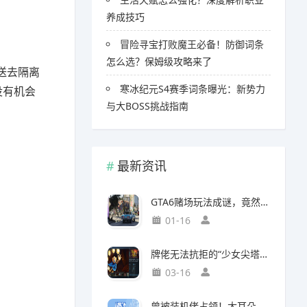
养成技巧
冒险寻宝打败魔王必备！防御词条
怎么选？保姆级攻略来了
送去隔离
寒冰纪元S4赛季词条曝光：新势力
没有机会
与大BOSS挑战指南
最新资讯
GTA6赌场玩法成谜，竟然面临全球50国封禁风险
01-16
牌佬无法抗拒的“少女尖塔”竟然是个搜打撤？
03-16
曾被装机佬占领！大耳朵图图贴吧重归故主