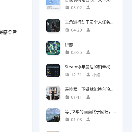
03-02
三角洲行动干员个人任务一览及完成建议【无名篇】
04-29
保感染者
伊瑟
03-25
Steam今年最后的销量榜！最后赢家不是《光与影：33号远征队》
12-31
小编
遥控器上下键就能换台追剧，这款神器竟然打破了传统电视的所有限制
01-11
等了8年的画面终于回归，这个Mod竟然让《巫师3》重现当年神级预告
01-08